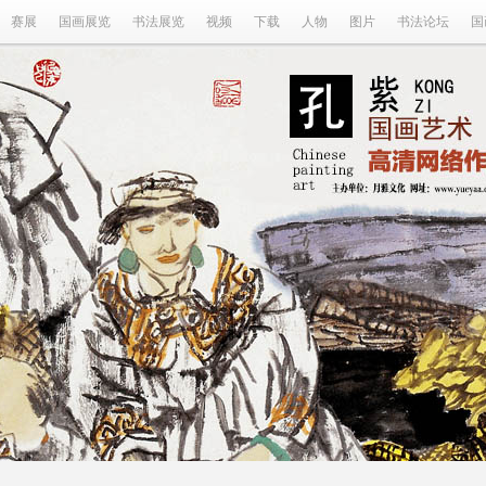
赛展
国画展览
书法展览
视频
下载
人物
图片
书法论坛
国