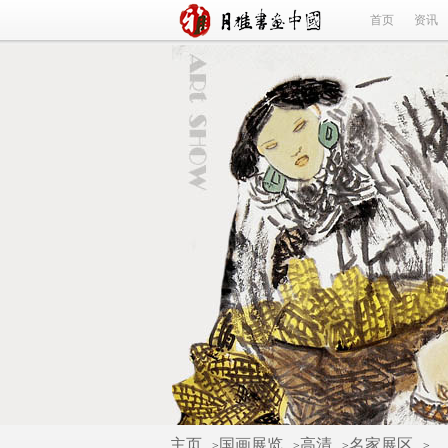
首页
资讯
主页
国画展览
高清
名家展区
>
>
>
>