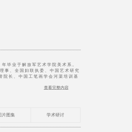
9 年毕业于解放军艺术学院美术系。
理事、全国妇联执委、中国艺术研究
誉院长、中国工笔画学会河渠培训基
委员会委员。[3]
查看完整内容
美术双年展等。其代表作《青春华
》等作品获八届美展优秀作品奖、九
大赛银奖、庆祝建军75周年美术作品
 亚等国家及香港、澳门地区展出，多
国内外机构和个人收藏。
图片图集
学术研讨