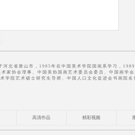
河北省唐山市，1985年在中国美术学院国画系学习，198
术家协会理事、中国美协国画艺术委员会委员、中国画学会
美术学院艺术硕士研究生导师、中国人口文化促进会书画院名
国家画院专业画家、国家一 级美术师、文化部高级职称评审
展及百年中国画展、全国首届中国画大展、北京第二届国际
 青青》、《苞谷熟了》、《儿子》、《三伏》、《都市阳光
群星奖金奖、全国首届中国画大 展银奖、东方杯国际水墨画
品展览金奖。作品曾多次赴美国、德国、日本、韩国、澳大利
作品被中国美术馆、中国军事博物馆、联合国教科文组织等
论
高清作品
精彩视频