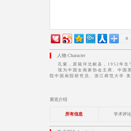
0
人物 Character
孔紫，原籍河北献县，1952年生于
现为中国女画家协会主席、中国美
院中国画院研究员、浙江师范大学 
地客座教授、海淀区文联副主席、中国
作品参加全国美术作品展、全军美
彩》、《秋风》、《微风》、《高粱
届美展银奖、十届美展银奖、文化部
展览介绍
展览金奖、庆祝建军80周年美术作
次举办个展和联展。《高粱青青》等
所有信息
学术评