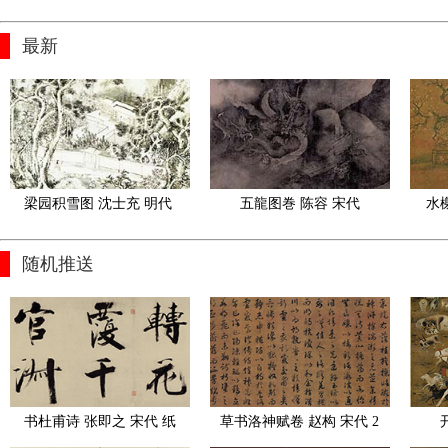
最新
梁园积雪图 沈士充 明代 
五龍图巻 陈容 宋代
水
北京故宫博物馆藏
随机推送
书杜甫诗 张即之 宋代 纸
草书洛神赋卷 赵构 宋代 2