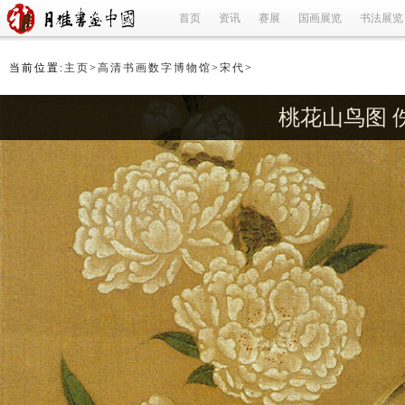
首页
资讯
赛展
国画展览
书法展览
当前位置:
主页
>
高清书画数字博物馆
>
宋代
>
桃花山鸟图 佚名