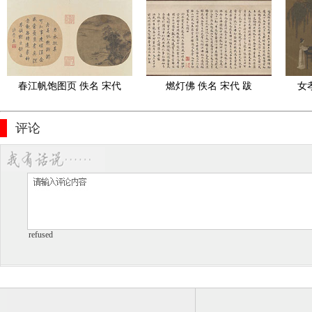
本34.6x128
7.3X277
春江帆饱图页 佚名 宋代
燃灯佛 佚名 宋代 跋
女
评论
refused