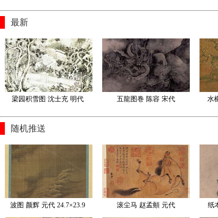
最新
梁园积雪图 沈士充 明代 
五龍图巻 陈容 宋代
水
北京故宫博物馆藏
随机推送
波图 颜辉 元代 24.7×23.9 
滚尘马 赵孟頫 元代
纸本