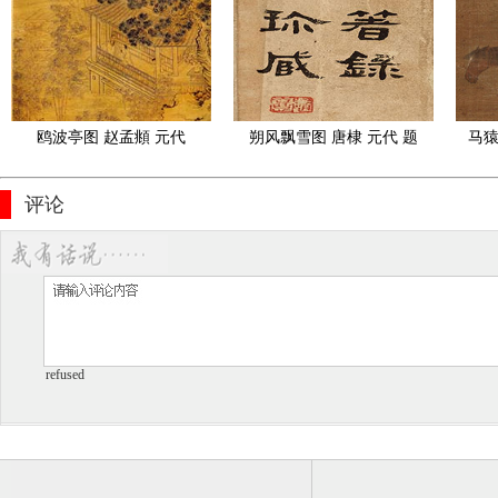
28.0×29
鸥波亭图 赵孟頫 元代
朔风飘雪图 唐棣 元代 题
马猿
跋
评论
refused