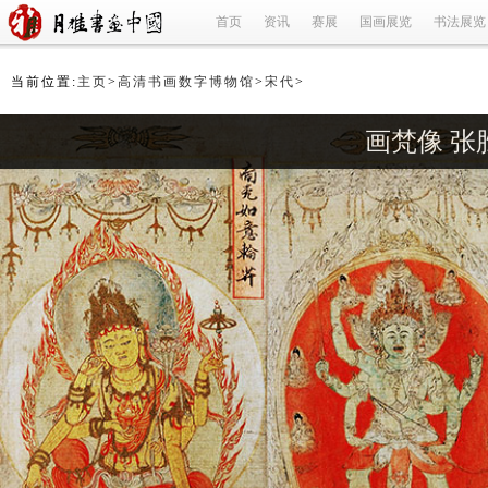
首页
资讯
赛展
国画展览
书法展览
当前位置:
主页
>
高清书画数字博物馆
>
宋代
>
画梵像 张