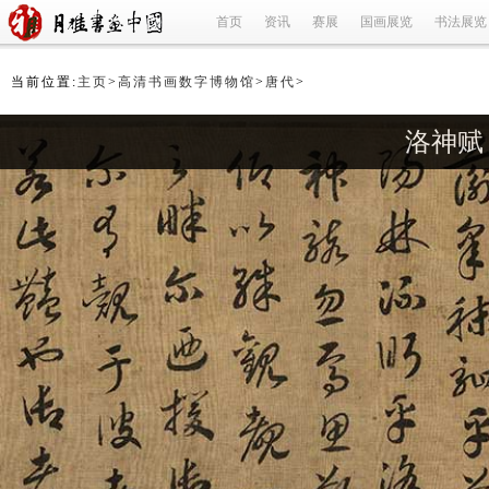
首页
资讯
赛展
国画展览
书法展览
当前位置:
主页
>
高清书画数字博物馆
>
唐代
>
洛神赋 