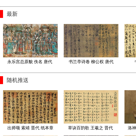
最新
永乐宫总原貌 佚名 唐代 
书兰亭诗卷 柳公权 唐代
(2)
随机推送
出师颂 索靖 晋代 纸本章
草诀百韵歌 王羲之 晋代 
洛神