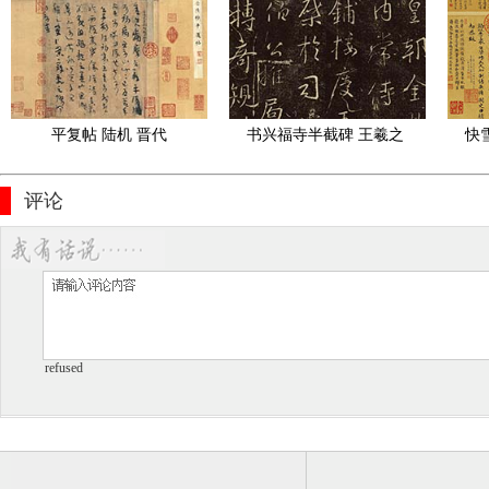
草书21.2x127.8cm
全卷
平复帖 陆机 晋代
书兴福寺半截碑 王羲之 
快
晋代
评论
refused