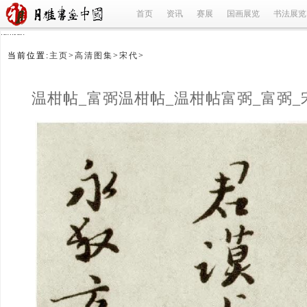
首页
资讯
赛展
国画展览
书法展览
refused
当前位置:
主页
>
高清图集
>
宋代
>
温柑帖_富弼温柑帖_温柑帖富弼_富弼_
(1/4)