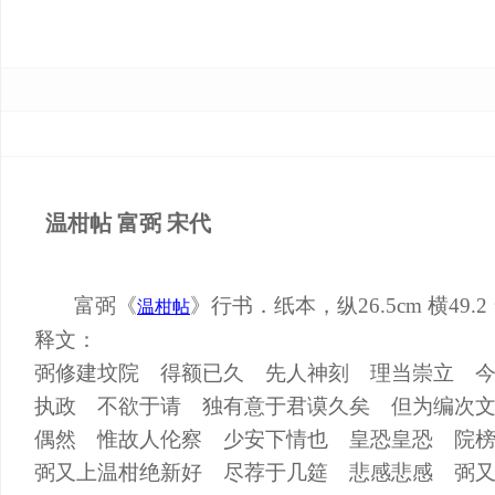
温柑帖 富弼 宋代
富弼《
》行书．纸本，纵26.5cm 横49
温柑帖
释文：
弼修建坟院 得额已久 先人神刻 理当崇立 
执政 不欲于请 独有意于君谟久矣 但为编次
偶然 惟故人伦察 少安下情也 皇恐皇恐 院
弼又上温柑绝新好 尽荐于几筵 悲感悲感 弼