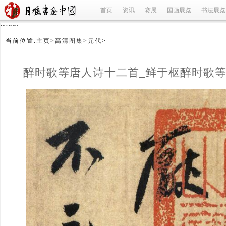
首页
资讯
赛展
国画展览
书法展览
refused
当前位置:
主页
>
高清图集
>
元代
>
醉时歌等唐人诗十二首_鲜于枢醉时歌
首_醉时歌等唐人诗十二首鲜于枢_鲜于
(1/12)