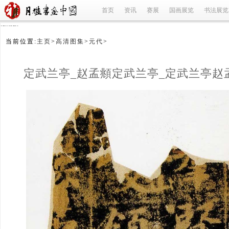
首页
资讯
赛展
国画展览
书法展览
refused
当前位置:
主页
>
高清图集
>
元代
>
定武兰亭_赵孟頫定武兰亭_定武兰亭赵
_元代
(1/3)