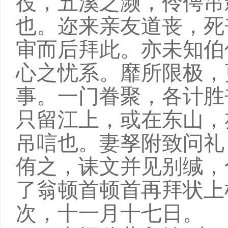
役，五溪之濒，伶俜吊
也。迩来亲友道丧，死
审而后拜此。亦未知伯
心之忧系。靡所限极，
事。一门眷聚，各计胜
只留江上，或在东山，
吊唁也。妻孥附致问礼
侑之，诔文并见别缄，
了翁顿首顿首再拜状上
次，十一月十七日。