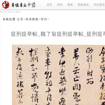
首页
资讯
赛展
国画展览
书法展览
refused
当前位置:
主页
>
高清图集
>
宋代
>
提刑提举帖_魏了翁提刑提举帖_提刑提
魏了翁_宋代
(1/1)