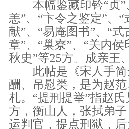
本幅鉴藏印钤“贞”、“
恙”、“卞令之鉴定”、
献”、“易庵图书”、“
章”、“巢寮”、“关内侯
秋史”等25方。成亲王
此帖是《宋人手简册
酬、吊慰类，是为赵范
札。“提刑提举”指赵
方，衡山人，张拭弟子
运判官，提点刑狱，后