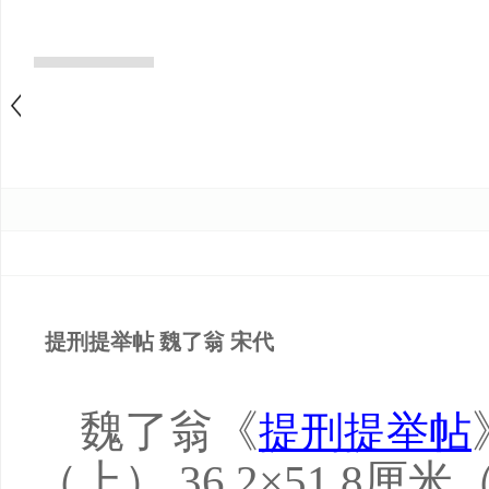
提刑提举帖 魏了翁 宋代
魏了翁《
提刑提举帖
（上） 36.2×51.8