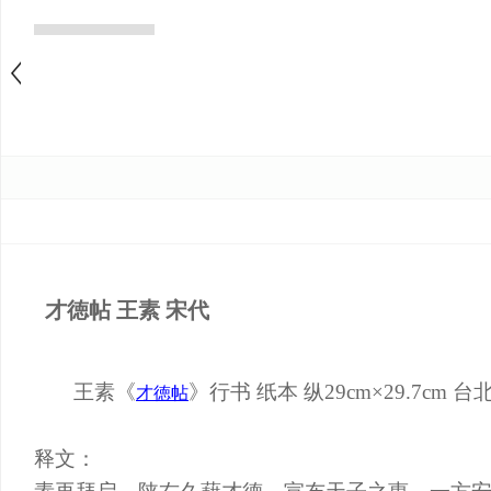
才徳帖 王素 宋代
王素《
》行书 纸本 纵29cm×29.7cm
才徳帖
释文：