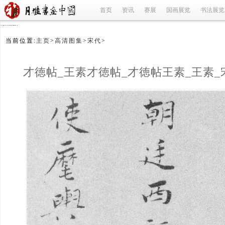
首页
资讯
赛展
国画展览
书法展览
refused
当前位置:
主页
>
高清图集
>
宋代
>
才徳帖_王素才徳帖_才徳帖王素_王素_
(1/2)