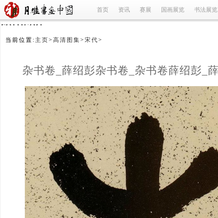
首页
资讯
赛展
国画展览
书法展览
refused
当前位置:
主页
>
高清图集
>
宋代
>
杂书卷_薛绍彭杂书卷_杂书卷薛绍彭_
(1/1)