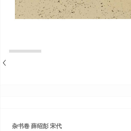
杂书卷 薛绍彭 宋代