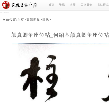
首页
资讯
赛展
国画展览
书法展览
refused
当前位置:
主页
>
高清图集
>
清代
>
颜真卿争座位帖_何绍基颜真卿争座位帖
座位帖何绍基_何绍基_清代
(1/12)