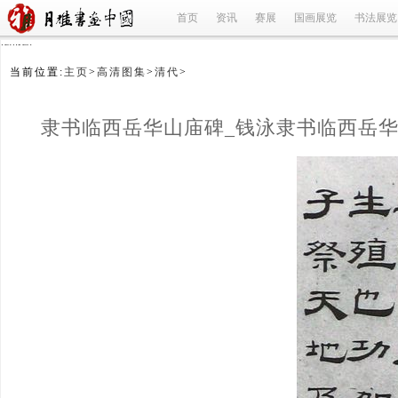
首页
资讯
赛展
国画展览
书法展览
refused
当前位置:
主页
>
高清图集
>
清代
>
隶书临西岳华山庙碑_钱泳隶书临西岳华
书临西岳华山庙碑钱泳_钱泳_清代 
(1/2)