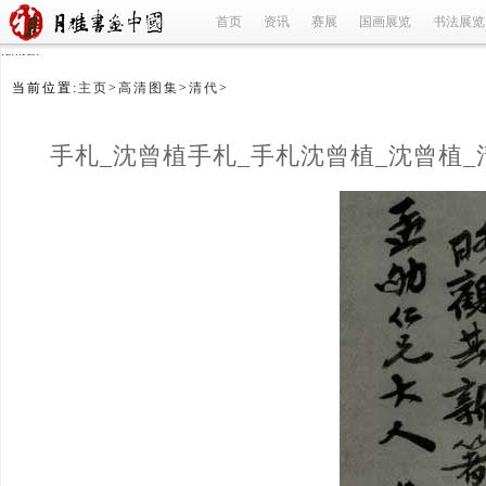
首页
资讯
赛展
国画展览
书法展览
refused
当前位置:
主页
>
高清图集
>
清代
>
手札_沈曾植手札_手札沈曾植_沈曾植_
(1/5)