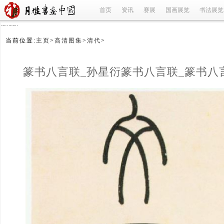
首页
资讯
赛展
国画展览
书法展览
refused
当前位置:
主页
>
高清图集
>
清代
>
篆书八言联_孙星衍篆书八言联_篆书八
孙星衍_清代 
(1/2)