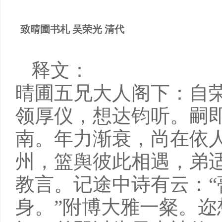
致晴圃书札 吴荣光 清代
释文：
晴圃五兄大人阁下：自
领厚仪，想达钧听。嗣
南。年力渐衰，尚在依
州，篮舆彼此相遇，弟
教言。记途中诗有云：
身。”附博大雅一粲。