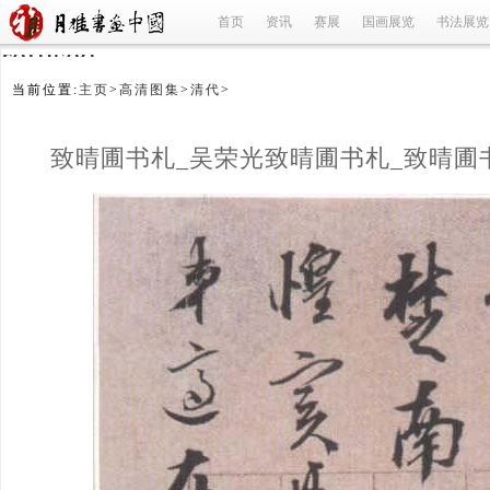
首页
资讯
赛展
国画展览
书法展览
refused
当前位置:
主页
>
高清图集
>
清代
>
致晴圃书札_吴荣光致晴圃书札_致晴圃
吴荣光_清代
(1/4)