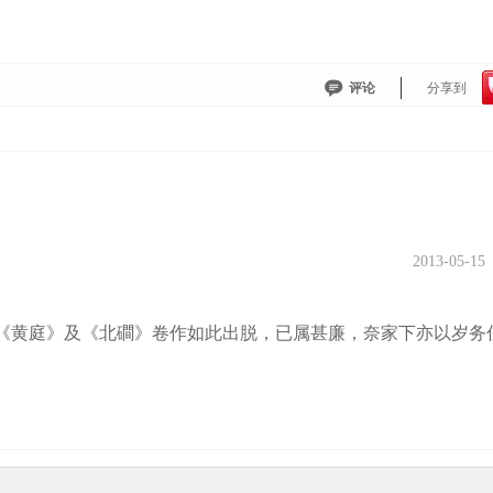
评论
分享到
2013-05-15
《黄庭》及《北磵》卷作如此出脱，已属甚廉，奈家下亦以岁务