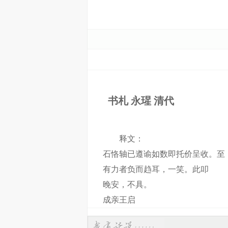
书札 永瑆 清代
释文：
石恪轴已遵谕如数即托价呈收。至
有力者负而趋耳，一笑。此叩
晚安，不具。
成亲王启