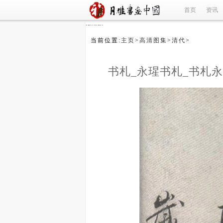
首页
资讯
refused
当前位置:
主页
>
高清图集
>
清代
>
书札_永瑆书札_书札永