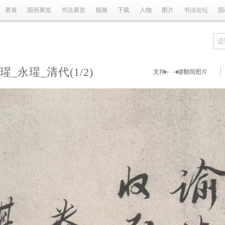
赛展
国画展览
书法展览
视频
下载
人物
图片
书法论坛
国
瑆_永瑆_清代
(1/2)
支持 键翻阅图片