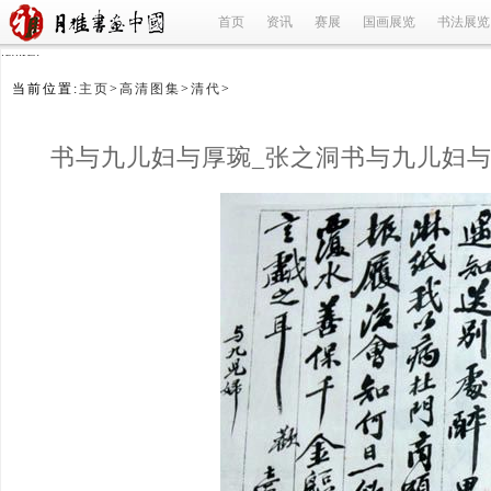
首页
资讯
赛展
国画展览
书法展览
refused
当前位置:
主页
>
高清图集
>
清代
>
书与九儿妇与厚琬_张之洞书与九儿妇与
九儿妇与厚琬张之洞_张之洞_清代
(1/2)