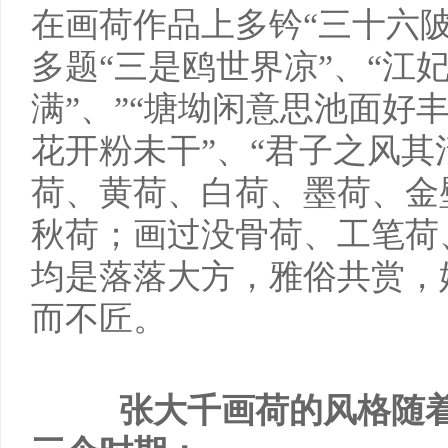
在画荷作品上多钤“三十六陂
多题“三是鸥世界凉”、“江
满”、”“塘坳闲意思池面好丰
花开粉未干”、“君子之风其
荷、黄荷、白荷、墨荷、金
秋荷；画过没骨荷、工笔荷
均是落落大方，雅俗共赏，
而不匠。
张大千画荷的风格随