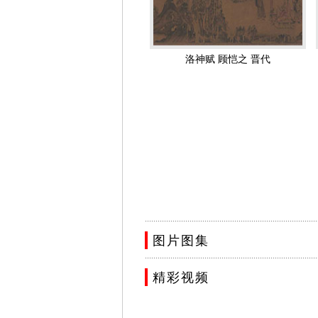
顾恺之的《论画》一文，象他另外两篇
记、伏羲神农、汉本记、孙武、醉客、
嵇兴、临深履薄等作品，都是评论这些
洛神赋 顾恺之 晋代
难成而易好，不待迁想妙得也。”这里
顾恺之在金陵（今南京）瓦棺寺所画的
像，虽没有流传下来，但受到称颂。同
了三毫，据说他就是这样简单地借助于
们知道他在揣摩如何表现嵇康的诗句的
鸿”，想凭目光的微妙表现传达出对于
描绘微妙的心理变化时，真正认识到了
另外，他也曾明白地谈到“传神写照，
发展。 顾恺之的作品真迹，今已无传
.................................................................................
图》（宋代摹本，故宫博物院藏），都
图片图集
所作，他撰写这篇文章的目的，据说是
.................................................................................
顾恺之这一《女史箴图》画卷，描绘一
精彩视频
古人称其勾勒轮廓和衣褶所用的线条“如
和的节奏感。《洛神赋图》，古代有名