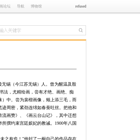
画论坛
导航
博物馆
refused
，晋陵无锡（今江苏无锡）人。曾为醒温及殷
、书法，尤精绘画，尝有才绝、画绝、痴
珠）中。尝为裴楷画像，颊上添三毛，而
笔迹周密，紧劲连绵如春蚕吐丝。把他和
胜流画赞》、《画云台山记》，其中迁想
所撰约束宫廷嫔妃的教诫。1900年八国
。
来未之有也！”他封了一橱自己的作品存在