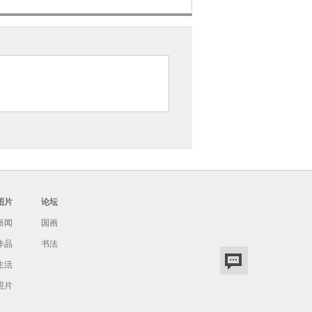
死后，曹丕把甄氏遗留的玉镂金带枕给了
了洛神（传说伏羲的女儿，在洛水溺死后
代曾被很多画家画过，而且有很多宋代摹
同。那一景物较简的，在风格上具有更多
出现在平静的水上。画面上远水泛流，洛
睛之所见。曹植在原来的诗篇中曾用“凌
名句，也有助于我们理解画中的诗意。这
笔为根据的。宋代版画插图本的《列女
图与这一画卷相印证，至少可以看出，魏
山、画人应该注意的事项，其中保存了一
图片
论坛
是描述一幅分为三段的云台山图。云台山
新闻
国画
、王长二人信心最坚。文章中又描述了画
这篇文字有助于我们了解早期山水画的内
作品
书法
生活
水画的古拙的风格，我们从南北朝一些石
照片
描”勾勒出劲挺有力的细线，人物五官描