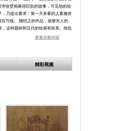
棺寺绘壁画募得巨款的故事，可见他的绘
子，乃提出要求：第一天来看的人要施舍
得百万钱。 顾恺之的作品，据唐宋人的
兽，这种题材和汉代的绘画有联系。他也
代以宣扬礼教为主的风气，而反映了观察
查看完整内容
野的扩大；从而为人物画提出了新的要求
和陆探微、张僧繇是南北朝时期三个最
精彩视频
历史人物、道释、禽兽、山水等题材。
楷像，颊上添三毫，顿觉神采焕发。善于
，线条紧劲连绵，如春蚕吐丝，春云浮
》等均为唐宋摹本。顾恺之在绘画理论上
迁想妙得等观点，主张绘画要表现人物的
似的基础上进而表现人物的情态神思，即
另有文集20卷，均已佚。但仍有一些诗
情画意。