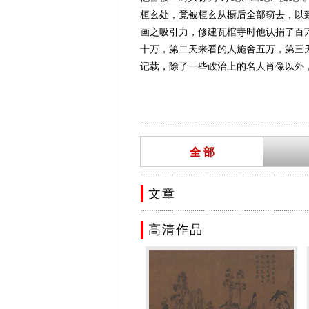
桓玄处，竟被桓玄从橱后全部窃去，以
画之吸引力，修建瓦棺寺时他认捐了百
十万，第二天来看的人施舍五万，第三
记载，除了一些政治上的名人肖像以外
画了一些神仙的图像，因为那也是当时
人物的新的方法和艺术表现的新的目的
——表现人的性格和精神特点。 在顾
.................................................................................
重要的画家，代表了汉代美术得到迅速
全 部
职业生涯
晋陵无锡(今属江苏省)人。曾任参军
.................................................................................
画人物主张传神，重视点睛，认为“传神
文章
利用环境描绘来表现人物的志趣风度。
.................................................................................
空，流水行地，自然流畅。顾恺之的作
高清作品
也有突出成就，今存有《魏晋胜流画赞》
精神状态和性格特征，重视对所绘对象
以形写神。顾恺之的绘画及其理论上的
句流传下来，如“千岩竞秀，万壑争流
艺术特色