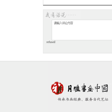
子甄氏，在他的父亲
曹操
的决定下，为
曹植。曹植在回归他自己的封地的路上
为神）的动人形象，也就是被他美化了
本，都被认为是顾恺之原作的摹本。故
的六朝时代的特点。画卷的开始便是曹
神含情脉脉，似来又去。洛神的身影传
波微步，罗袜生尘”来形容洛神在水上
refused
一富有文学性的《洛神赋图》，描写了
《列女图》（故宫博物院藏，宋人摹本
传》曾经清代
阮元
翻刻，其每页上端的
晋之际（或汉魏之间）的绘画艺术的一
顾恺之的著作：《魏晋胜流画赞》一向
些作画的经验。他又一著作《画云台山
是道教的祖师张道陵修道成仙的名山。
中的山石涧流的险峭之势，山峰上有孤松
容和风格。早期山水画是包含了神仙怪
南北朝的道教徒宗炳、王微的论述山水
刻以及敦煌壁画中都可以得到相似的，