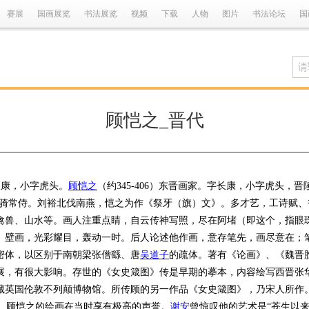
赛展
国画展览
书法展览
视频
下载
人物
图片
书法论坛
国
顾恺之_晋代
康，小字虎头。
顾恺之
（约345-406）东晋画家。字长康，小字虎头
通直散骑常侍。刘裕北伐南燕，恺之为作《祭牙（旗）文》。多才艺，工诗赋
禽兽、山水等。画人注重点睛，自云传神写照，尽在阿堵（即这个，指眼
》壁画，光彩耀目，轰动一时。后人论述他作画，意存笔先，画尽意在；
密体，以区别于南朝梁张僧繇、唐
吴道子
的疏体。著有《论画》、《魏晋
，有很大影响。存世的《女史箴图》传是早期的摹本，内容绘写西晋张华
藏英国伦敦不列颠博物馆。所传顾的另一作品《女史箴图》，乃宋人所作
。 顾恺之的绘画在当时享有极高的声誉。
谢安
曾惊叹他的艺术是“苍生以