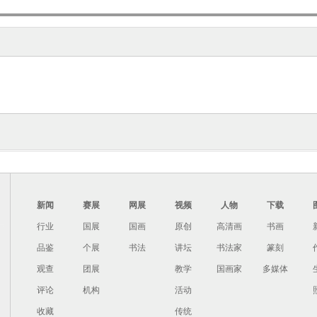
他的哥哥曹丕夺去。甄氏在曹丕那里，没有得到稳固的爱情死得很惨，她
经过洛水，夜晚梦见了甄氏来会他，悲痛之余作了一篇《感甄赋》，塑造
情人的形象，甄氏的儿子曹叡将它改名为《洛神赋》。《洛神赋图》在古
宫博物院所藏的两卷，人物形象基本上类似，只在构图上有景物繁简的不
植和他的侍从在洛水之滨遥望，那寄寓着他的苦恋的、美丽的洛水女神，
达出一种可望而不可及的无限惆怅的情意。这样的景象正是诗人多情的眼
的飘忽往来。这两句充满柔情密意和微妙的感受的诗句，成为长期传颂的
人的感情活动，所以在古代绘画发展上有重要的地位。
）从图卷的人物形象，动作，服装构图及风格上看，似是以魏晋之际的手
插图人物动态都与此图卷相似，但增加了背景。也标为顾恺之图，这一插
部分面貌，而助有于了解南北朝绘画的历史渊源。
被标作为顾恺之的文章，此篇讲临摹的方法，以及选绢、着色、布局、画
新闻
赛展
网展
视频
人物
下载
记》，是一篇有历史价值的文章。但文字中有很多错乱，但大致可以看出
行业
国展
国画
原创
高清画
书画
这幅图描绘天师张道陵以跳到深谷中取桃子来考察其弟子们，其中唯赵升
，山中穿插着凤鸟“婆娑体仪，羽秀而详轩尾翼”，白虎“匍石饮水”等。
品鉴
个展
书法
讲坛
书法家
篆刻
异的因素的。
观查
团展
教学
国画家
多媒体
画的文章也保留了下来，可以看出也是从求仙访道的思想出发的。早期山
评论
机构
活动
进一步的认识顾恺之之所作人物画，善于用淡墨晕染增强质感，运用“铁线
收藏
传统