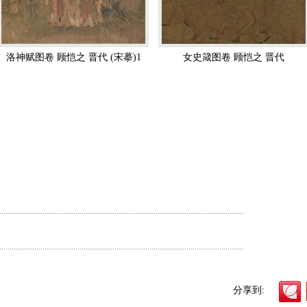
关于绘画艺术的文字一样，都因相传错脱，不易通读，只能揣其大意。
穰苴、壮士、列士、三马、东王公、七佛、夏殷与大列女、北风诗、清游
画中人物形象和神情表现的优劣。而全篇最前段，特别谈到：“凡画，人
洛神赋图卷 顾恺之 晋代 (宋摹)1
女史箴图卷 顾恺之 晋代
他指出理解对象的深入的程度以人物画要求最高，对于山水画也很重要。 
维摩诘像，有“清羸示病之容，凭几忘言之状”，画出了维摩诘的病容及病
时，这一记载也说明中国流传的佛教图像，不是完全模仿外来的艺术。另
细节，加强肖像的神态。也有记载，他故意把谢鲲画在岩石中间，可见他
时候，他体会到：画“手挥五弦”弹琴时的外形姿态，虽然是手的细小动作
天边云际有所眷恋的、捉模不定的迷惘的心绪，则是比较难的。这些就都
自己工作的界限。
正在阿堵中”，提出了描绘眼睛是人物画艺术中的最重要的技巧。以上都说
。只有若干流传已久的摹本。其中最精美的是《女史箴图》（隋代摹本，现
.......................................................................................................................
很能说明顾恺之时代的画风和艺术水平。《女史箴图》可以算作一篇文章
用以讽刺放荡而堕落的皇后贾氏。其内容是教育封建宫廷妇女们如何为人
.......................................................................................................................
系列的动人形象，从她们的身姿仪态中透露出了这些古代宫廷妇女的身份和
春蚕吐丝”，也形容为“春云浮空，流水行地”。在《女史箴图》中保留了
的诗人曹植用神话隐喻着失落了爱情的感伤的诗篇《洛神赋》，是中国古
分享到: