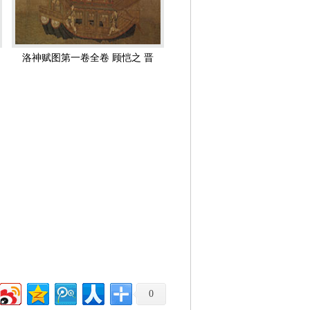
其中谈到前人所画的：小列女、周本
池、竹林七贤、嵇轻车诗、陈太丘二方、
最难，次山水，次狗马，台榭一定器耳，
洛神赋图第一卷全卷 顾恺之 晋
东晋兴宁年间（公元三六三—三六五年）
代 绢本
中与人对谈时的特殊神色。这一幅维摩诘
外，顾恺之曾在画裴楷的肖像时，颊上加
曾企图用环境来烘托人物的性格。而且我
，也还是比较容易的；但是要画“目送飞
是顾恺之作为一个人物画家，企图细致地
明顾恺之代表了这一时期人物画艺术的新
藏英国伦敦不列颠博物馆）和《洛神赋
的几段插图。《女史箴》一文是西晋张华
，如何自保的一些人生经验和道德箴条。
丰采。画家的笔墨是“简澹”的。
这些线条的联绵不断、悠缓自然、非常匀
代文学中的一篇重要作品。曹植所爱的女
0