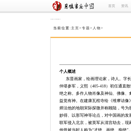
首页
资讯
refused
当前位置:
主页
>
专题
>
人物
>
个人概述
东晋画家，绘画理论家，诗人。字长
仲堪参军，义熙（405-418）初任
绝之称。多作人物肖像及神仙、佛像、
益觉有神。在建康瓦棺寺绘《维摩诘像
师法他的地朝宋际探微并称顾陆，号为
妙得、以形写神等论点，对中国画的发展
联军侵入北京，被英军从清宫劫去，现
他曾被当时人称为“才绝、画绝、痴绝”