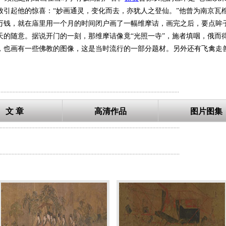
致引起他的惊喜：“妙画通灵，变化而去，亦犹人之登仙。”他曾为南京瓦
万钱，就在庙里用一个月的时间闭户画了一幅维摩诘，画完之后，要点眸
天的随意。据说开门的一刻，那维摩诘像竟“光照一寺”，施者填咽，俄而
，也画有一些佛教的图像，这是当时流行的一部分题材。另外还有飞禽走
流行的信仰。而最值得注意的是他画了不少名士们的肖像。这就改变了汉
，即：离开礼教和政治而重视人物的言论丰采和才华。这表示绘画艺术视
恺之的著作言论中，我们见到他反复强调描写人的神情和精神状态。顾恺之
.......................................................................................................................
发展和成熟的人物画艺术。
文 章
高清作品
图片图集
、散骑常侍等职。出身士族，多才艺，工诗词文赋，尤精绘画。擅肖像、
.......................................................................................................................
写照，正在阿堵(指眼睛)中”。注意描绘生理细节，表现人物神情，画裴
画谢鲲像于岩壑中，突出了人物的性格志趣。其画人物衣纹用高古游丝描
.......................................................................................................................
品无真迹传世。流传至今的《女史箴图》、《洛神赋图》、《列女仁智图
、 《论画》、 《画云台山记》3篇画论。提出了传神论、以形守神、
的体验、观察，通过形象思维即迁想妙得，来把握对象的内在本质，在形
成就，在中国美术史上占有极其重要的地位。顾恺之著有《启蒙记》3卷，
，草木蒙茏，若云兴霞蔚”等，细致生动地描写了江南的秀丽景色，充满诗