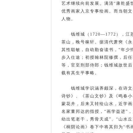
艺术继续向前发展。满清“康乾盛
优秀画家入京专事绘画。而当朝文
人物。
钱维城（1720—1772）
茶山，晚号稼轩。据清代萧奭《永
其性聪敏，自幼勤奋读书，“年少恃
步入仕途；初授翰林院修撰，后任
等，官至刑部侍郎；钱维城故世后
载有其生平事略。
钱维城学识涵养颇深，在诗文
诗钞》、《茶山文钞》及《鸣春小
蒙花卉，后来又转绘山水，近学画
名家董邦达的指授，“画学益进”
幼出笔老干，秀骨天成”、“山水
《桐阴论画》卷下中将其归为“书