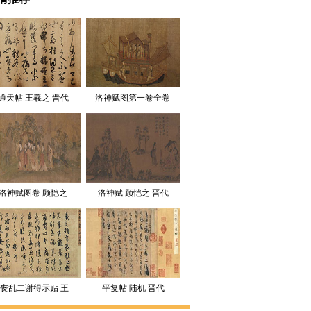
展
通天帖 王羲之 晋代 
洛神赋图第一卷全卷 
绢本26.2x260.4
顾恺之 晋代 绢本27
X557
洛神赋图卷 顾恺之 
洛神赋 顾恺之 晋代
晋代 (宋摹)1
丧乱二谢得示贴 王
平复帖 陆机 晋代
羲之 晋代