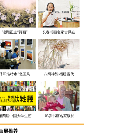
读顾正主“荷画”
长春书画名家古风在
京办画展
呼和浩特市“北国风·
八闽神韵 福建当代
大地情”书画摄影展
书画名家作品海内外
开展
巡回展将在多个城市
展出
第四届中国大学生艺
103岁书画名家谈长
术作品展公开征集大
寿秘诀：一切随心 
画展推荐
学生评委
不勉强