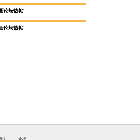
夜宴图》（1）
赏
画论坛热帖
画论坛热帖
图片
论坛