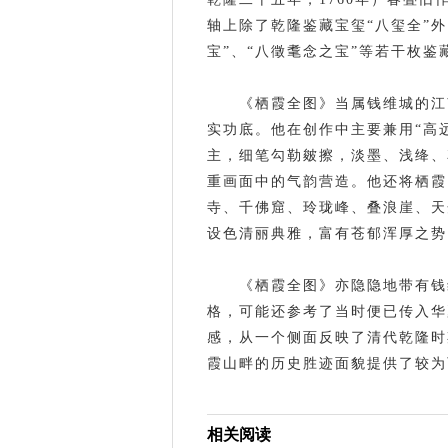
轴上除了乾隆鉴藏宝玺“八玺全”外
宝”、“八徵耄念之宝”等若干枚鉴
《栖霞全图》当属钱维城的江
实功底。他在创作中主要兼用“高
主，细笔勾勒皴擦，淡墨、浅绛、
重画面中的气韵营造。他还将栖霞
寺、千佛窟、玲珑峰、叠浪崖、天
设色清丽典雅，富有苍郁浑厚之势
《栖霞全图》亦隐隐地带有钱
格，可能还参考了当时便已传入华
感，从一个侧面反映了清代乾隆时
霞山畔的历史胜迹面貌提供了较为
相关阅读