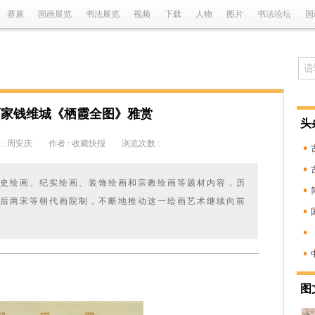
赛展
国画展览
书法展览
视频
下载
人物
图片
书法论坛
国
画家钱维城《栖霞全图》雅赏
头
 : 周安庆
作者 : 收藏快报
浏览次数 :
史绘画、纪实绘画、装饰绘画和宗教绘画等题材内容，历
后两宋等朝代画院制，不断地推动这一绘画艺术继续向前
图