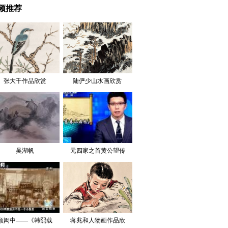
频推荐
张大千作品欣赏
陆俨少山水画欣赏 
上
吴湖帆
元四家之首黄公望传
世名作
顾闳中——《韩熙载
蒋兆和人物画作品欣