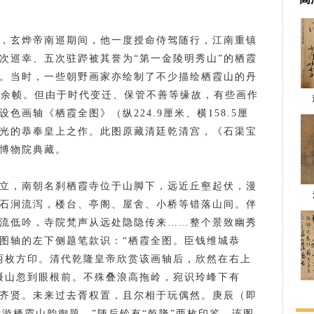
，玄烨帝南巡期间，他一度授命侍驾随行，江南重镇
次巡幸、五次驻跸被其誉为“第一金陵明秀山”的栖霞
。当时，一些朝野画家亦绘制了不少描绘栖霞山的丹
0余帧。但由于时代变迁、保管不善等缘故，有些画作
色画轴《栖霞全图》（纵224.9厘米、横158.5厘
光的恭奉皇上之作。此图原藏清廷乾清宫，《石渠宝
博物院典藏。
立，南朝名刹栖霞寺位于山脚下，远近丘壑起伏，漫
石涧流泻，楼台、亭阁、屋舍、小桥等错落山间。伴
流低吟，寺院梵声从远处隐隐传来……整个景致幽秀
图轴的左下侧题笔款识：“栖霞全图。臣钱维城恭
”两枚方印。清代乾隆皇帝欣赏该画轴后，欣然在右上
摄山忽到眼根前。不殊叠浪高拖岭，宛识玲峰下有
齐贤。未来过去胥权置，且尔相于玩偶然。庚辰（即
作游栖霞山韵御题。”随后钤有“乾隆”两枚印鉴。该图