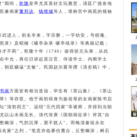
世”期间，
乾隆
皇帝尤其喜好文玩雅赏，清廷广揽各地
臣兼画家
董邦达
、
钱维城
等人，堪称宫中画苑的领袖
，江苏武进人，初名辛来，字宗磐，一字幼安，号纫庵、
宪录》及昭槤《啸亭杂录·啸亭续录》等典籍记载：
才不羁”，乾隆十年（1746）拔得状元头筹，从此
右中允，再任日讲起居注官、侍读学士、内阁学士
，朝廷赐谥“文敏”。民国赵尔翼等撰《清史稿》中，
书画
方面皆有相当造诣，毕生有《茶山集》、《茶山
草》等存世。他于画初得身为族祖母的女画家陈书启
坛“清初四王”、远绍“元代四家”等诸师，并得到当朝
，尤以山水画见长。清代张庚《国朝画征录》评其“自
 
丘壑幽深，气韵沉厚，迥不犹人”。而晚清秦祖永在
画名家”之列，“笔意亦临摹仿麓台，丘壑幽深，树石
高