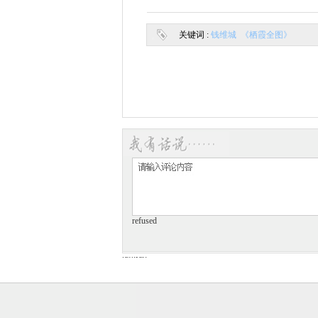
关键词 :
钱维城 《栖霞全图》
refused
refused