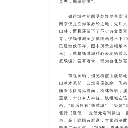
灵秀，颇臻妙境”。
钱维城生前颇受乾隆皇帝赏识
南京便是玄烨帝必经之地，先后六
山畔，而且还留下了不少诗文墨宝
青，仅钱维城至少就图画过不下1
已经散佚不存。图中所示这幅纸本设
米），就是钱维城精心表现栖霞风
笈续编》尝有著录，现为台北故宫
审视画轴，但见栖霞山巍然屹
山草木葱郁，云烟雾霭缭绕，飞泉
随着徐徐清风拂面，松林低语，溪
至极，十分令人神往。钱维城在该
画。”随后钤有“钱维城”、“染翰
侧行书题笔：“走笔无端写摄山，
泉。高士隐踪昔肥遯，大家画法此
乾隆二十五年，1760年）春叠旧