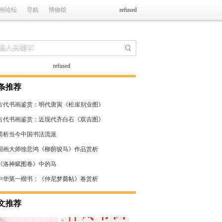
画论坛
导航
博物馆
refused
refused
条推荐
古代书画鉴赏：明代唐寅《松崖别业图》
古代书画鉴赏：近现代齐白石《双吉图》
简析当今中国书法流派
国画大师徐悲鸿《柳荫骏马》作品赏析
《洛神赋图卷》中的马
中华第一楷书：《仲尼梦奠帖》卷赏析
文推荐