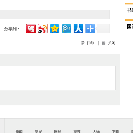
书
国
分享到 :
打印
关闭
新闻
赛展
网展
视频
人物
下载