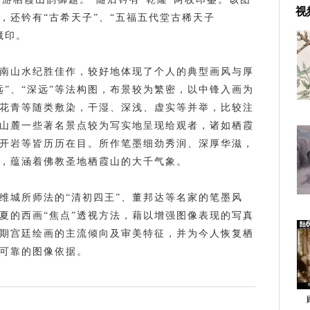
视
，还钤有“古希天子”、“五福五代堂古稀天子
藏印。
南山水纪胜佳作，较好地体现了个人的典型画风与厚
远”、“深远”等法构图，布景较为繁密，以中锋入画为
花青等随类敷染，干湿、深浅、虚实等并举，比较注
山麓一些著名景点较为写实地呈现给观者，诸如栖霞
开岩等皆历历在目。所作笔墨细劲秀润、深厚华滋，
，蕴涵着佛教圣地栖霞山的大千气象。
维城所师法的“清初四王”、董邦达等名家的笔墨风
夏的西画“焦点”透视方法，藉以增强图像表现的写真
期宫廷绘画的主流倾向及审美特征，并为今人恢复栖
可靠的图像依据。