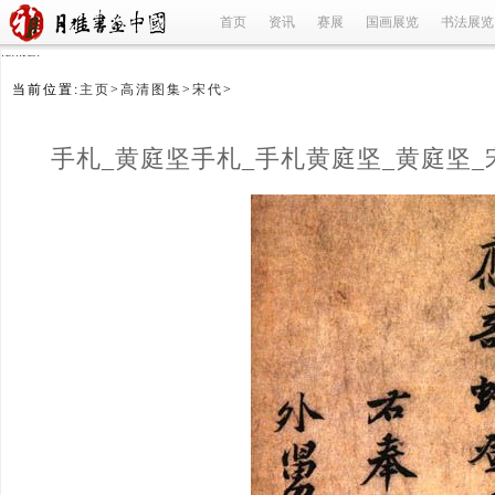
首页
资讯
赛展
国画展览
书法展览
refused
当前位置:
主页
>
高清图集
>
宋代
>
手札_黄庭坚手札_手札黄庭坚_黄庭坚_
(1/2)