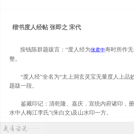
楷书度人经帖 张即之 宋代
按钱陈群题跋言：“度人经为
寿时所作无
张君中
整。
“度人经”全名为“太上洞玄灵宝无量度人上品妙
题跋一段。
鉴藏印记：清乾隆、嘉庆．宣统内府诸印，册后余纸
水中人梅江李氏”(朱白文)及山水印一方。