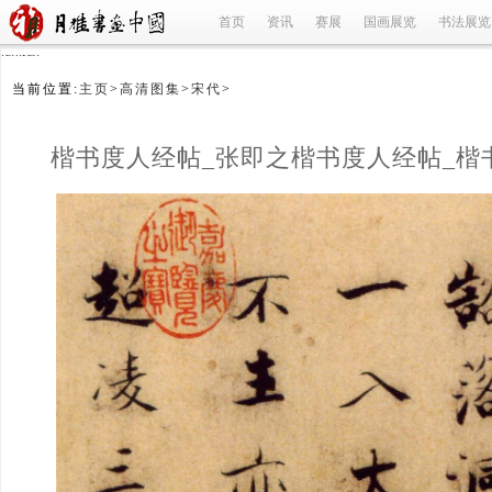
首页
资讯
赛展
国画展览
书法展览
refused
当前位置:
主页
>
高清图集
>
宋代
>
楷书度人经帖_张即之楷书度人经帖_楷
张即之_张即之_宋代
(1/12)