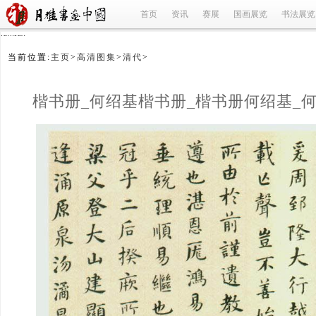
首页
资讯
赛展
国画展览
书法展览
refused
当前位置:
主页
>
高清图集
>
清代
>
楷书册_何绍基楷书册_楷书册何绍基_
(1/9)