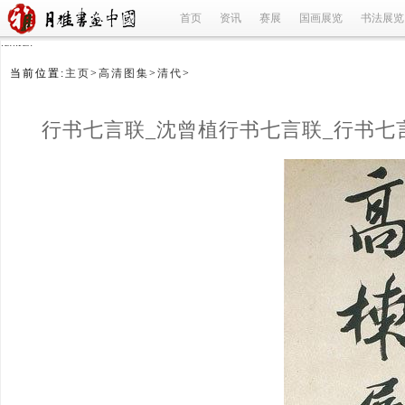
首页
资讯
赛展
国画展览
书法展览
refused
当前位置:
主页
>
高清图集
>
清代
>
行书七言联_沈曾植行书七言联_行书七
沈曾植_清代 
(1/3)