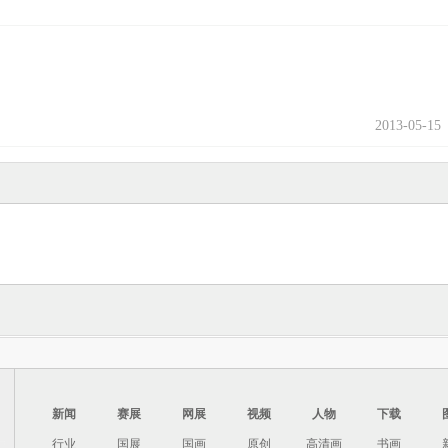
2013-05-15
新闻
赛展
网展
视频
人物
下载
行业
国展
国画
原创
高清画
书画