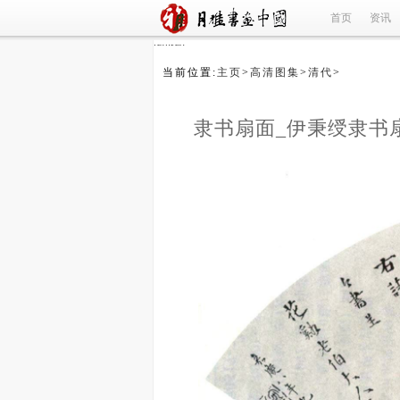
首页
资讯
refused
当前位置:
主页
>
高清图集
>
清代
>
隶书扇面_伊秉绶隶书
_清代
(1/4)