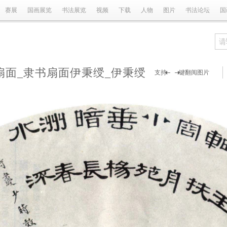
赛展
国画展览
书法展览
视频
下载
人物
图片
书法论坛
国
扇面_隶书扇面伊秉绶_伊秉绶
支持 键翻阅图片