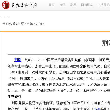
首页
资讯
赛展
国画展览
书法展览
refused
当前位置:
主页
>
专题
>
人物
>
荆
荆浩
（约850－？）中国五代后梁最具影响的山水画家，博通
笔摹写山中古松。所作云中山顶，能画出四面峰峦的雄伟气势。自
（今河南开封）双林院作有壁画。是中国山水画发展过程中具有重
他生于唐朝末年，大约卒于五代后唐（923－936）年间。士大夫
墨并重的北派山水画，被后世尊为北方山水画派之祖，还为后人留
韵、思、景、笔、墨的所谓绘景“六要”，是古代山水画理论中的经
生平资料
荆浩兼擅人物还有其他例证。现存他的《匡庐图》中，就有几个细
兰亭图》三幅、《楚襄王遇神女图》四幅。清代李佐贤《
书画
鉴影