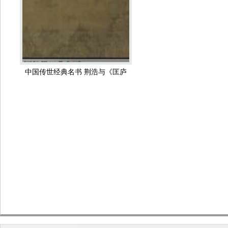
中国传世经典名书 荆浩与《匡庐
图》