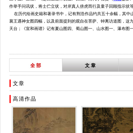
作举手问讯状，将士伫立状，对岸真人傍虎而行及童子回顾指示状
在历代绘画史籍和著录书中，记有荆浩作品约共五十余幅，其中山
襄王遇神女图四幅，以及前面提到的观自在菩萨、钟离访道图，这
天台；《宣和画谱》记有夏山图四、蜀山图一、山水图一、瀑布图
储藏》记有江村早行图、江村忆故图；此外，在《襄阳志林》、《
生壮观》、《式古堂书画汇考》、《石渠宝笈》、《庚子消夏记》
图、疏林萧寺图、云生列岫图、溪山风雨图、楚山秋晚图、仙山图
...........................................................................................................................................
页，可能是一幅画有三只羊的风俗画，寓意“三阳（羊）交泰”。
全 部
文 章
艺术特色
“有笔有墨，水晕墨章” 历代画史画论著作都爱引用荆浩这几句话
..........................................................................................................................................
体。”他本人在《笔法记》中说：“随类赋彩，自古有能；如水晕墨
文章
者，虽依法则，运转变通，不质不形，如飞如动。墨者，高低晕淡，
..........................................................................................................................................
天趣。吴道子只有线条笔力而无墨色变化，项容只有墨的变化而无用
高清作品
使览者易见焉”（引自《宣和画谱》）。
荆浩之前的山水画，很少见到表现雄伟壮阔的大山大水及全景式布
相生”。由于他放眼于广阔空间的雄伟气势，终于创立了“开图千里”
荆浩放眼于广阔空间的雄伟气象，这一变化反映了当时人们对大自
为：峰、顶、峦、岭、岫、崖、岩、谷、峪、溪、涧等，并指出从总