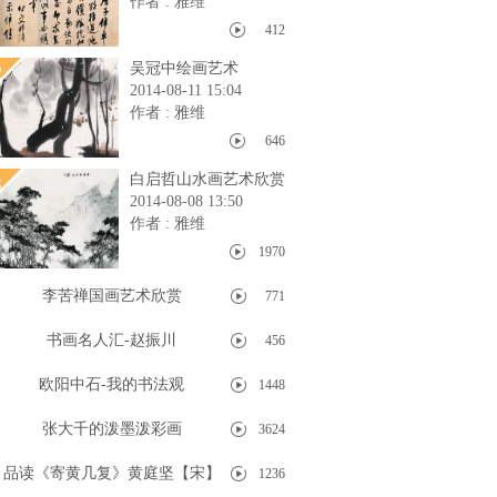
作者 : 雅维
412
吴冠中绘画艺术
2014-08-11 15:04
作者 : 雅维
646
白启哲山水画艺术欣赏
2014-08-08 13:50
作者 : 雅维
1970
.
李苦禅国画艺术欣赏
771
.
书画名人汇-赵振川
456
.
欧阳中石-我的书法观
1448
.
张大千的泼墨泼彩画
3624
.
品读《寄黄几复》黄庭坚【宋】
1236