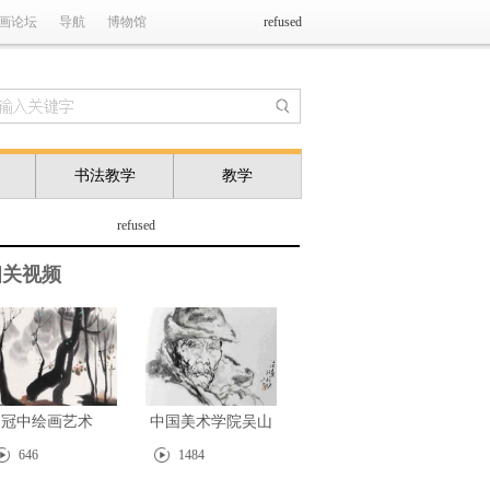
画论坛
导航
博物馆
refused
书法教学
教学
refused
相关视频
吴冠中绘画艺术
中国美术学院吴山
明教授主讲:写意人
646
1484
物画技法与创作