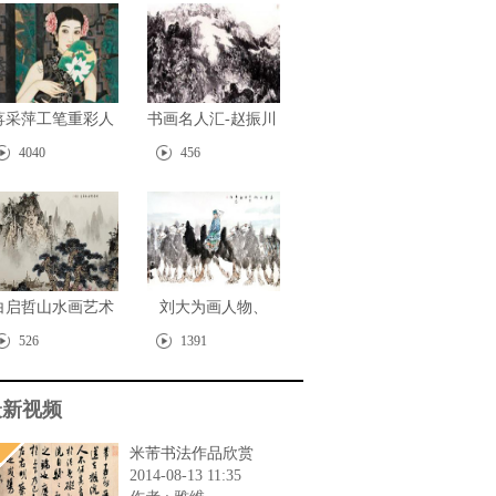
蒋采萍工笔重彩人
书画名人汇-赵振川
物
4040
456
白启哲山水画艺术
刘大为画人物、
欣赏
马、骆驼技法
526
1391
最新视频
米芾书法作品欣赏
2014-08-13 11:35