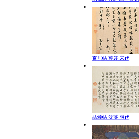
京居帖 蔡襄 宋代
桔颂帖 沈藻 明代