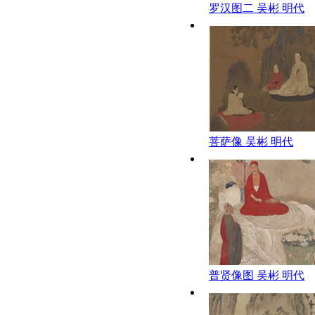
罗汉图二 吴彬 明代
菩萨像 吴彬 明代
普贤像图 吴彬 明代