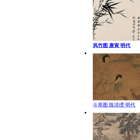
风竹图 唐寅 明代
斗草图 陈洪绶 明代