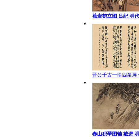
蕉岩鹤立图 吕纪 明代
166.2X106cm 国家
晋公千古一快四条屏 
代
春山积翠图轴 戴进 