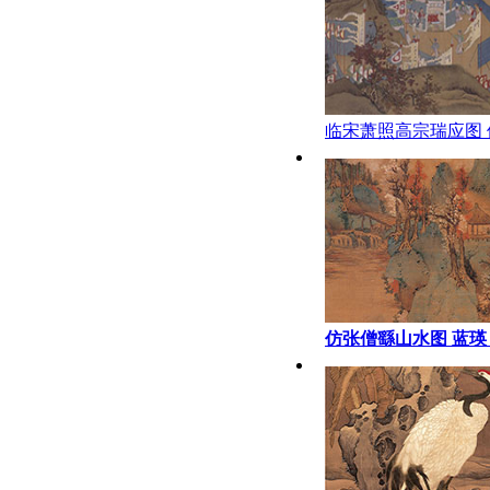
临宋萧照高宗瑞应图 
代
仿张僧繇山水图 蓝瑛