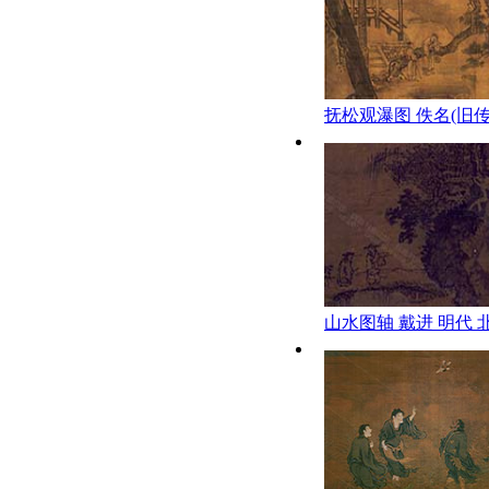
抚松观瀑图 佚名(旧传
代
山水图轴 戴进 明代 
博物院藏