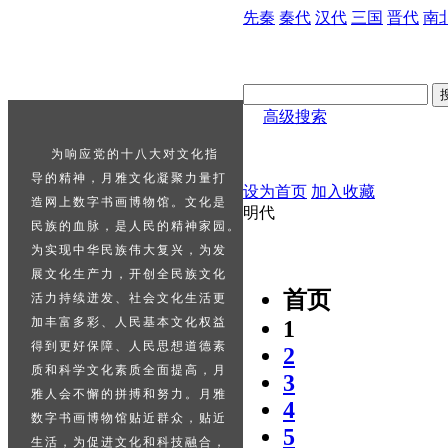
先秦
秦代
汉代
三国
晋代
南
高级搜索
    为响应党的十八大对文化指

导的精神，月雅文化凝聚力量打

设为首页
加入收藏
造网上数字书画博物馆。文化是

明代
民族的血脉，是人民的精神家园。

为实现中华民族伟大复兴，为发

展文化生产力，开创全民族文化

首页
活力持续迸发、社会文化生活更

加丰富多彩、人民基本文化权益

1
得到更好保障、人民思想道德素

2
质和科学文化素质全面提高，月

3
雅人会不懈的拼搏和努力。月雅

4
数字书画博物馆贴近群众，贴近

5
生活，为促进文化和科技融合，
