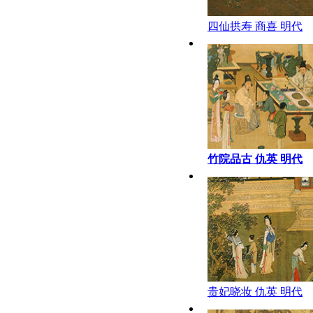
四仙拱寿 商喜 明代
竹院品古 仇英 明代
贵妃晓妆 仇英 明代