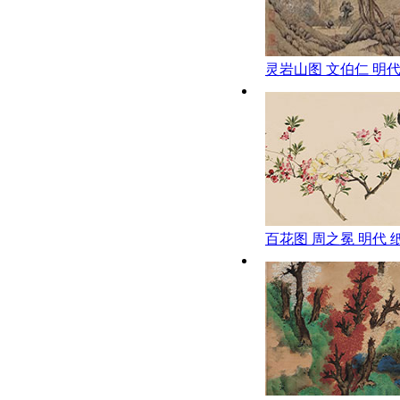
灵岩山图 文伯仁 明
百花图 周之冕 明代 
32X1500