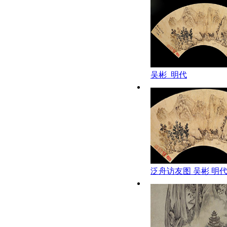
吴彬_明代
泛舟访友图 吴彬 明