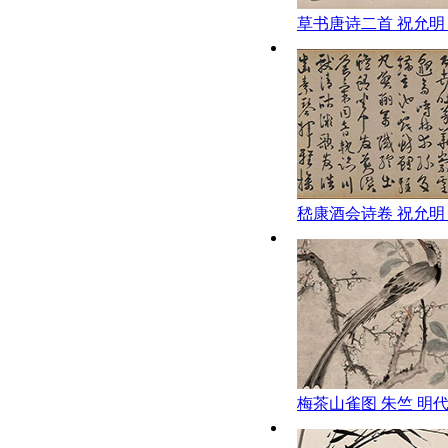
草书唐诗二首 祝允明
嵇康酒会诗卷 祝允明
梅茶山雀图 朱竺 明