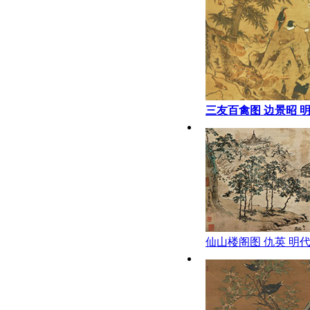
三友百禽图 边景昭 
仙山楼阁图 仇英 明