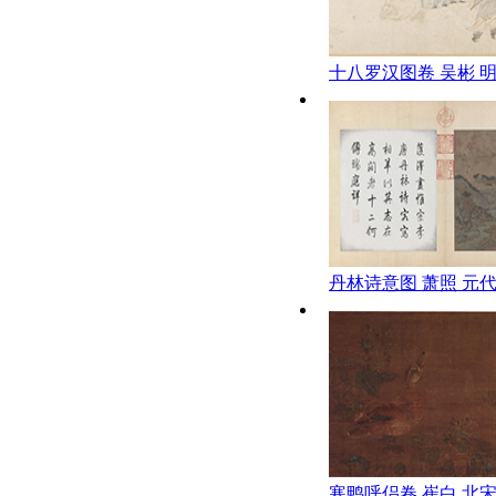
十八罗汉图卷 吴彬 
约大都会艺术馆藏）
丹林诗意图 萧照 元
寒鸭呼侣卷 崔白 北