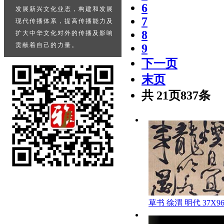
6
发展新兴文化业态，构建和发展

7
现代传播体系，提高传播能力及

8
扩大中华文化对外的传播及影响

9
下一页
末页
共
21
页
837
条
草书 徐渭 明代 37X9