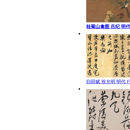
桂菊山禽图 吕纪 明
归田赋 祝允明 明代 