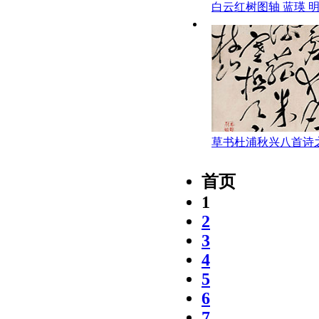
白云红树图轴 蓝瑛 
草书杜浦秋兴八首诗之
允明 明代
首页
1
2
3
4
5
6
7