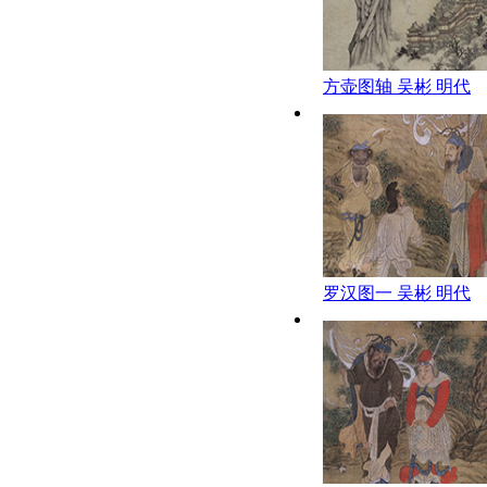
方壶图轴 吴彬 明代
罗汉图一 吴彬 明代