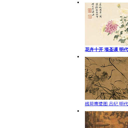
花卉十开 项圣谟 明代
残荷鹰鹭图 吕纪 明