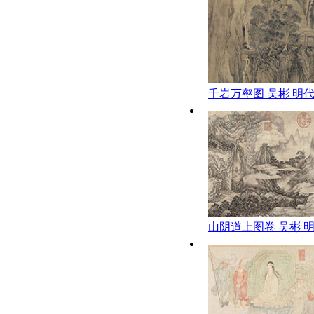
千岩万壑图 吴彬 明
山阴道上图卷 吴彬 明
博物馆)