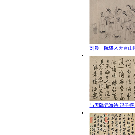
刘晨、阮肇入天台山图
苍云 元代
与无隐元晦诗 冯子振 
书