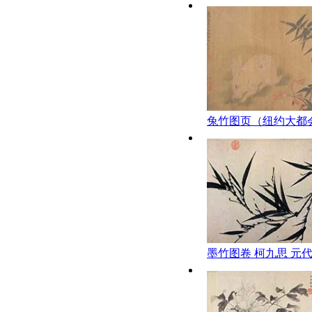
宫博物院
兔竹图页（纽约大都
藏）王渊 元代
墨竹图卷 柯九思 元代
物馆