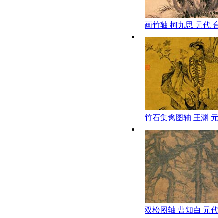
画竹轴 柯九思 元代 
博物院
竹石集禽图轴 王渊 
双松图轴 曹知白 元代