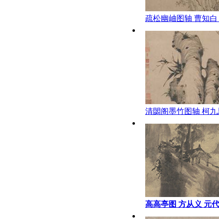
疏松幽岫图轴 曹知白
清閟阁墨竹图轴 柯九
高高亭图 方从义 元代
宫 27.5x61.3