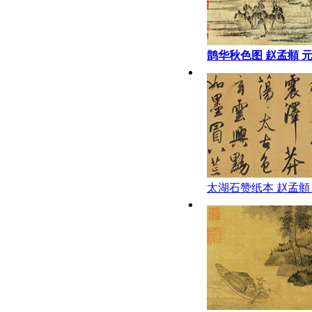
鹊华秋色图 赵孟頫 元
本;28.4x90.2
太湖石赞纸本 赵孟頫
28.5x750