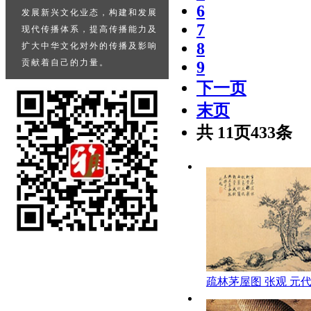
6
发展新兴文化业态，构建和发展

7
现代传播体系，提高传播能力及

8
扩大中华文化对外的传播及影响

9
下一页
末页
共
11
页
433
条
疏林茅屋图 张观 元