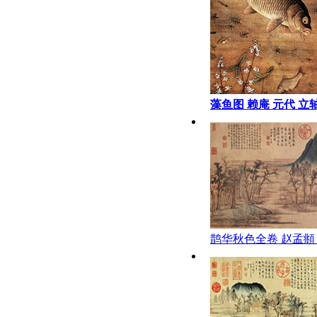
藻鱼图 赖庵 元代 立
89.6X48
鹊华秋色全卷 赵孟頫