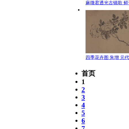
麻徵君透光古镜歌 鲜
代
四季花卉图 朱增 元代
物馆
首页
1
2
3
4
5
6
7