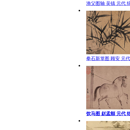
渔父图轴 吴镇 元代 
84.7×29.7故宫
拳石新篁图 顾安 元代
48X111故宫
饮马图 赵孟頫 元代 