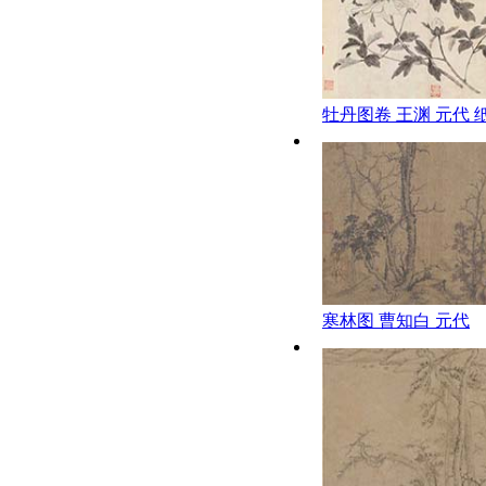
牡丹图卷 王渊 元代 
29.5x128
寒林图 曹知白 元代