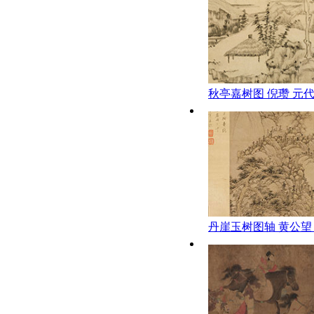
秋亭嘉树图 倪瓒 元代
丹崖玉树图轴 黄公望 
本101.3cx43.8故宫