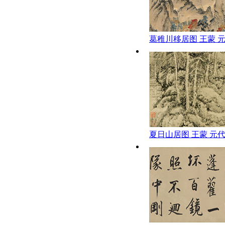
葛稚川移居图 王蒙 
夏日山居图 王蒙 元