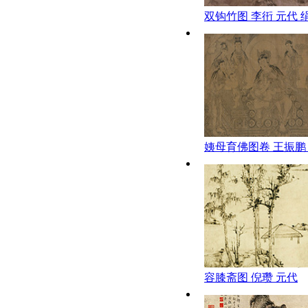
双钩竹图 李衎 元代 
姨母育佛图卷 王振鹏
容膝斋图 倪瓒 元代