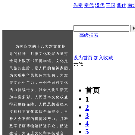
先秦
秦代
汉代
三国
晋代
南
高级搜索
    为响应党的十八大对文化指

导的精神，月雅文化凝聚力量打

设为首页
加入收藏
造网上数字书画博物馆。文化是

元代
民族的血脉，是人民的精神家园。

为实现中华民族伟大复兴，为发

展文化生产力，开创全民族文化

首页
活力持续迸发、社会文化生活更

加丰富多彩、人民基本文化权益

1
得到更好保障、人民思想道德素

2
质和科学文化素质全面提高，月

3
雅人会不懈的拼搏和努力。月雅

4
数字书画博物馆贴近群众，贴近

5
生活，为促进文化和科技融合，
