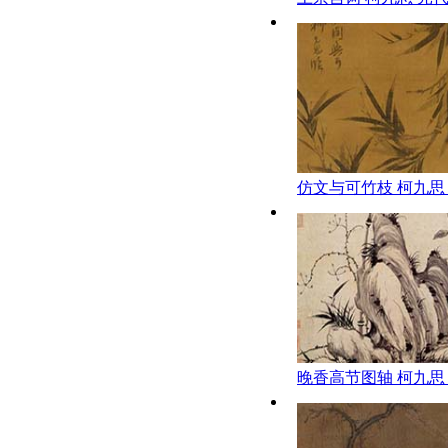
艺术博物馆
仿文与可竹枝 柯九思
晚香高节图轴 柯九思