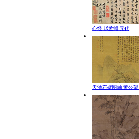
心经 赵孟頫 元代
天池石壁图轴 黄公望