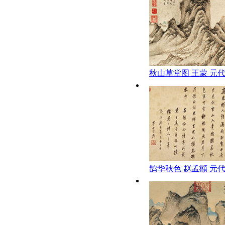
秋山草堂图 王蒙 元
鹊华秋色 赵孟頫 元代