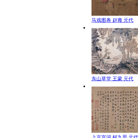
马戏图卷 赵雍 元代
东山草堂 王蒙 元代
上京宫词 柯九思 元代