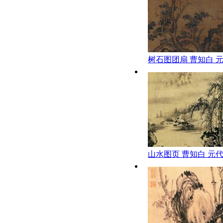
树石图团扇 曹知白 元
会艺术博物馆藏
山水图页 曹知白 元代
宫博物院