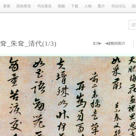
赛展
国画展览
书法展览
视频
下载
人物
图片
书法论坛
国
耷_朱耷_清代
(1/3)
支持 键翻阅图片