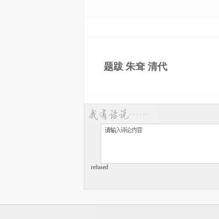
题跋 朱耷 清代
refused