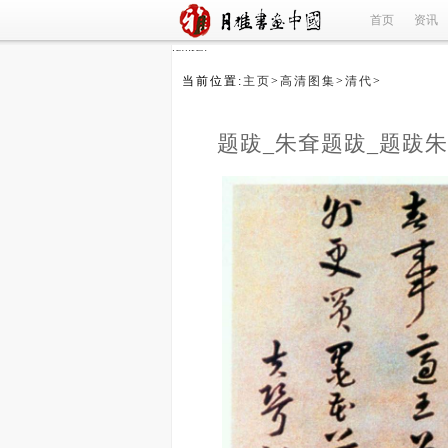
首页
资讯
refused
当前位置:
主页
>
高清图集
>
清代
>
题跋_朱耷题跋_题跋朱