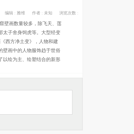
编辑 : 雅维
作者 : 未知
浏览次数 :
洞窟壁画数量较多，除飞天、莲
那太子舍身饲虎等。大型经变
画《西方净土变》，人物和建
的壁画中的人物服饰趋于世俗
了以绘为主、绘塑结合的新形