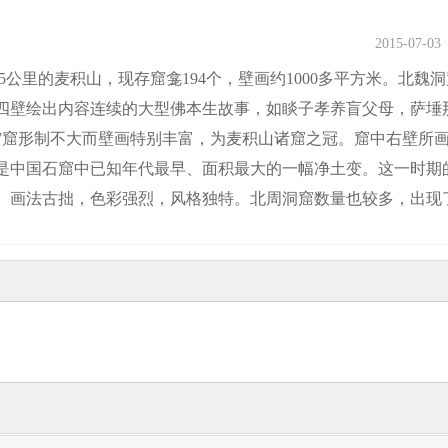
2015-07-03
里的麦积山，现存窟龛194个，壁画约1000多平方米。北魏
四壁绘出内容连续的大型佛本生故事，如睒子孝养盲父母，萨埵
27窟形制不大而壁画特别丰富，为麦积山诸窟之冠。窟中右壁所
是中国石窟中已知年代最早、面积最大的一幅净土变。这一时期
。画法古拙，色彩强烈，风格独特。北周洞窟数量也较多，出现