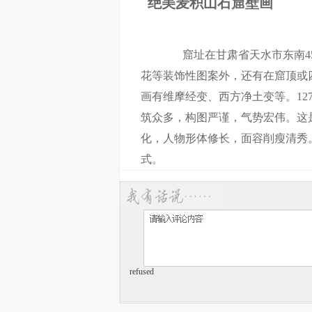
绝美麦积山石窟壁画
窟址在甘肃省天水市东南45公
花等装饰性图案外，还有在窟顶或
画有维摩经变、西方净土变等。1
筑众多，构图严谨，气势宏伟。这
化，人物形体修长，面容削瘦清秀
式。
refused