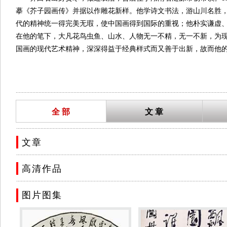
摹《芥子园画传》并据以作雕花新样。他学诗文书法，游山川名胜
代的精神统一得完美无瑕，使中国画得到国际的重视；他朴实谦虚
在他的笔下，大凡花鸟虫鱼、山水、人物无一不精，无一不新，为
国画的现代艺术精神，深深得益于经典样式而又善于出新，故而他
他对自己艺术创新的自信与深刻体悟，他的人物画长于传神达情，
齐白石于1888年起始学画，曾任龙山诗社社长。1890年二十六
儒王闿运为师，并先后与王仲言、黎松庵、
杨度
等结为师友。齐白
...........................................................................................................................................
游，五出五归，遍历陕、豫、京、冀、鄂、赣、沪、苏及两广等地
全 部
文 章
写，书法由
何绍基
体转学魏碑，篆刻由丁、黄一路改学
赵之谦
体。
从。
..........................................................................................................................................
1926年，齐白石任国立北平艺术专科学校名誉教授、1949年7月、
文章
年8月当选第一届全国人民代表大会代表；与
毛泽东
主席交谊甚深并受
..........................................................................................................................................
志民主共和国艺术科学院授予其通讯院士荣誉状；1956年4月世界和
高清作品
推举为世界文化名人。
..........................................................................................................................................
抗日战争期间，表示“画不卖于官家”。1946年重操卖画治印生涯
图片图集
岑相见。齐白石一生共有两妻室，共有七子五女。1874年由父母做
1940年发妻陈春君在湘潭老家去世；1919年聘四川籍胡宝珠为副室
齐白石是我国20世纪著名画家和书法篆刻家。曾任北京国立艺专教