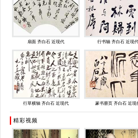
予“中国人民艺术家”的称号、荣获世界和平理事会1955年度国际和平
艺术特色
齐白石主张艺术“妙在似与不似之间”衰年变法，绘画师法
徐渭
蔬花 鸟虫鱼为工绝，兼及人物、山水，名重一时，与吴昌硕共享“
了中国现代花鸟画最高峰。
扇面 齐白石 近现代
行书轴 齐白石 近现
齐白石80岁之后，画虾技术颇为精湛，令人叹为观止。
齐白石在绘画艺术上受陈师曾影响甚大，他同时吸取吴昌硕之长。
细；他还推崇徐渭、朱耷、石涛、
金农
，尤工虾蟹、蝉、蝶、鱼、
神；篆刻独出手眼；书法卓然不群，蔚为大家。
齐白石的画，反对不切实际的空想，他经常注意花、鸟、虫、鱼的
他的题句非常诙谐巧妙，他画的两只小鸡争夺一条小虫，题曰；“他日
摇摇两面白，官袍楚楚通身黑。” 其篆刻，初学
丁敬
、黄小松，后
奇恣肆，为近现代印风嬗变期代表人物。 其书法，广临碑帖，历宗
行草横轴 齐白石 近现代
篆书册页 齐白石 近现
据齐白石的孙子齐可来回忆，当年为了画出紫藤的神韵，爷爷齐白石
..........................................................................................................................................
们知道虾应该在第几节开始打弯吗？”见没有人回答，爷爷接着说：
精彩视频
练、高度概括的齐派艺术风格。
齐白石绘画最大的特色就是一生不搞妄作，没见过的东西，没有仔