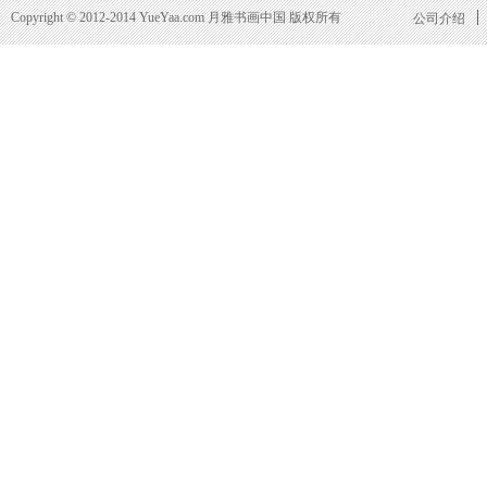
Copyright © 2012-2014 YueYaa.com 月雅书画中国 版权所有
公司介绍
齐白石 齐白石荷花牵牛配乐：荷
二十世纪中国文化名人：
塘月色
（下）
子午书简_《齐白石和跨车胡
中国美术——国画大师齐
同》－萨本介
（下)4
中国美术——国画大师齐白石
中国美术——国画大师齐