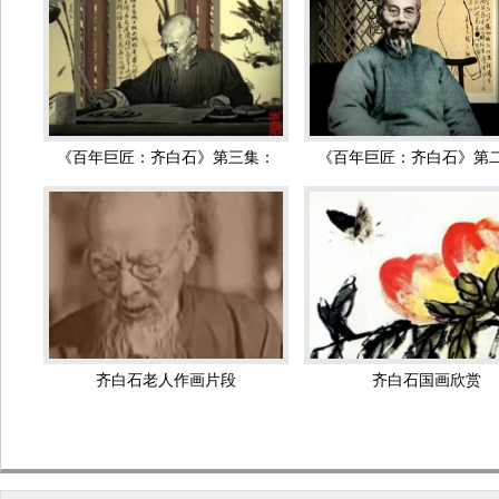
通，但对平民百姓‘贡献’最大的东西。齐白石画虾，画萝卜，虽然
诗不求工，无意唐宋，师法自然；书写性灵，别具一格。
其画印书诗，人称四绝。一生勤奋，砚耕不辍，自食其力，品行高
其作品以多种表现形式，展示出个人艺术魅力。
行书启事 齐白石 近现代
篆书立轴 齐白石 近现
齐白石作品
著有《借山吟馆诗草》、《白石诗草》、《白石印草》、《白石
《百年巨匠：齐白石》第三集：
《百年巨匠：齐白石》第
《齐白石作品选集》、《齐白石作品集》等传世。
从画家到
从画匠到
《蛙声十里出山泉》赏析
画青蛙，只画几只蝌蚪逆水而游动，旁边是山石。据说这是
老
原来，欣赏艺术作品（包括文学作品，特别是诗歌），都离不开鉴
开联想和想像，从中就会感受到一种艺术美，将画面还原成生活现
具体来说，由画面上那几只蝌蚪，我们想到，蝌蚪是青蛙的卵变成的
就是“听取蛙声一片”。所以说，没有青蛙就没有蝌蚪，换句话说，
这里是它们的故乡，这里有它们的爸爸妈妈，它们不能离开这里。
齐白石老人作画片段
齐白石国画欣赏
子女在嬉戏呢。只不过，画面上没画出它们罢了。