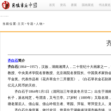
首页
资讯
赛展
国画展览
书法展览
refused
当前位置:
主页
>
专题
>
人物
>
齐白石
简介
齐白石
(1864一1957)，汉族，湖南湘潭人，二十世纪十大画家之
教授、中央美术学院名誉教授、北京画院名誉院长、中国美术家协会主
平金奖。代表作品有《花卉草虫十二开册页》，《白石草衣金石刻画》等
亿元人民币的天价。
齐白石于1864年1月1日（清同治三年癸亥冬月廿二）出生于湖南湘
长子，派名纯芝，号渭清，又号兰亭。27岁时（1889年）又取名
塘老屋后人、借山翁、借山吟馆主者、寄园、萍翁、寄萍堂主人、
齐白石出身贫寒，做过农活，曾居住于湖南省涟源市杨市镇。18