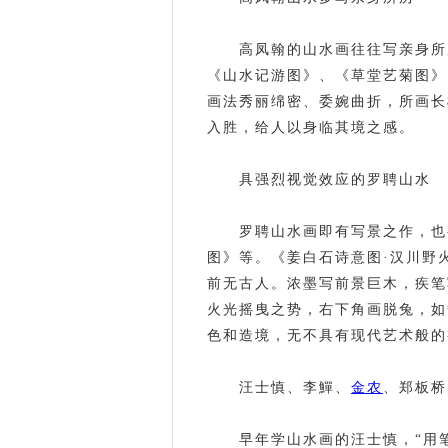
高凤翰的山水画往往写亲身所
《山水记游图》、《草堂艺菊图》
画法秀丽绵密、委婉曲折，所画长
入胜，给人以身临其境之感。
具强烈视觉效应的罗聘山水
罗聘山水画即有写景之作，也
图》等。《姜白石诗意图·汉川野
前无古人。浓墨写前景巨木，疾笔
火光摇曳之势，右下角画脱兔，如
色和造境，无不具有现代艺术般的
汪士慎、李鱓、
金农
、郑板桥
早年学山水画的汪士慎，“用