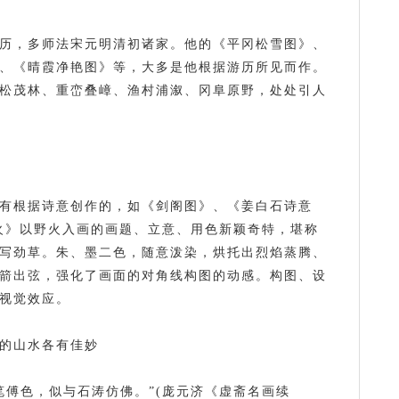
历，多师法宋元明清初诸家。他的《平冈松雪图》、
、《晴霞净艳图》等，大多是他根据游历所见而作。
松茂林、重峦叠嶂、渔村浦溆、冈阜原野，处处引人
有根据诗意创作的，如《剑阁图》、《姜白石诗意
火》以野火入画的画题、立意、用色新颖奇特，堪称
写劲草。朱、墨二色，随意泼染，烘托出烈焰蒸腾、
箭出弦，强化了画面的对角线构图的动感。构图、设
视觉效应。
的山水各有佳妙
笔傅色，似与石涛仿佛。”(庞元济《虚斋名画续