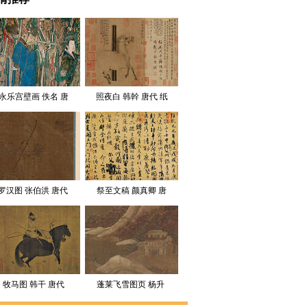
永乐宫壁画 佚名 唐
照夜白 韩幹 唐代 纸
代 40X55(2)
本30.8 x 33 大都会博
物馆
罗汉图 张伯洪 唐代 
祭至文稿 颜真卿 唐
24.5×20.3
代 全图
牧马图 韩干 唐代
蓬莱飞雪图页 杨升 
唐代