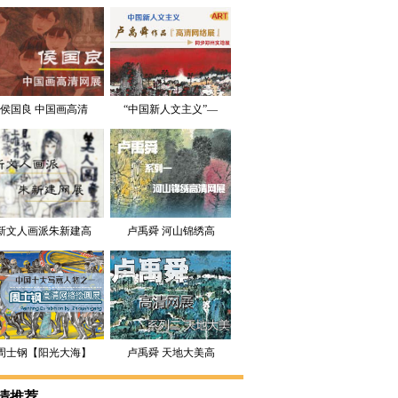
侯国良 中国画高清
“中国新人文主义”—
网展在线展览 优秀
卢禹舜作品高清网络
回帖赠送签名作品集
展
新文人画派朱新建高
卢禹舜 河山锦绣高
清在线展览
清在线展览
周士钢【阳光大海】
卢禹舜 天地大美高
国画高清网络展览
清网络在线展览
清推荐