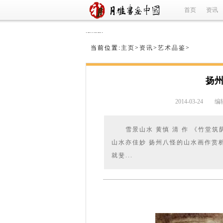
首页
资讯
refused
当前位置:
主页
>
资讯
>
艺术品鉴
>
扬
2014-03-24
编辑
雪景山水 黄慎 清 作 《竹堂筑
山水亦佳妙 扬州八怪的山水画作赏
就斐...