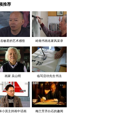
频推荐
岳敏君的艺术感悟
岭南书画名家风采录
—黄棠
画家 吴山明
临写启功先生书法
林小淇主持画中话画
梅兰芳齐白石的趣闻