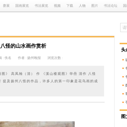
赛展
国画展览
书法展览
视频
下载
人物
图片
书法论坛
国
州八怪的山水画作赏析
头
 : 佚名
作者 : 扬州晚报
浏览次数 :
荫图》 高凤翰（清） 作 《溪山楼观图》华喦 清作 八怪
析 提及扬州八怪的作品，许多人的第一印象是花鸟画的成
图