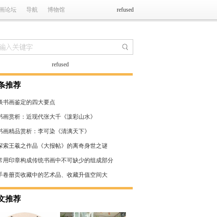
画论坛
导航
博物馆
refused
refused
条推荐
谈书画鉴定的四大要点
书画赏析：近现代张大千《泼彩山水》
书画精品赏析：李可染《清漓天下》
探索王羲之作品《大报帖》的离奇身世之谜
常用印章构成传统书画中不可缺少的组成部分
手卷册页收藏中的艺术品、收藏升值空间大
文推荐