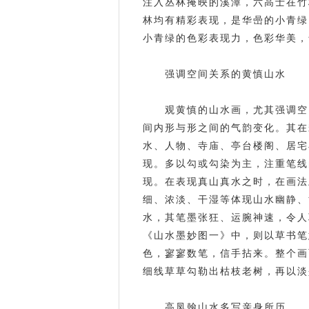
注入丛林掩映的溪潭，六高士在竹
林均有精彩表现，是华喦的小青绿
小青绿的色彩表现力，色彩华美，
强调空间关系的黄慎山水
观黄慎的山水画，尤其强调空
间内形与形之间的气韵变化。其在
水、人物、寺庙、亭台楼阁、居宅
现。多以勾或勾染为主，注重笔线
现。在表现真山真水之时，在画法
细、浓淡、干湿等体现山水幽静、
水，其笔墨张狂、运腕神速，令人
《山水墨妙图一》中，则以草书笔
色，寥寥数笔，信手拈来。整个画
细线草草勾勒出枯枝老树，再以淡
高凤翰山水多写亲身所历