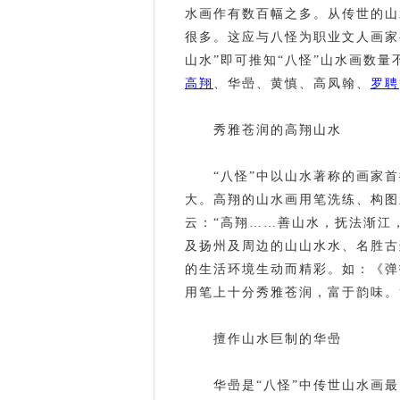
水画作有数百幅之多。从传世的山
很多。这应与八怪为职业文人画家
山水”即可推知“八怪”山水画数量
高翔
、华喦、黄慎、高凤翰、
罗聘
秀雅苍润的高翔山水
“八怪”中以山水著称的画家
大。高翔的山水画用笔洗练、构图
云：“高翔……善山水，抚法渐江
及扬州及周边的山山水水、名胜古
的生活环境生动而精彩。如：《弹
用笔上十分秀雅苍润，富于韵味。
擅作山水巨制的华喦
华喦是“八怪”中传世山水画