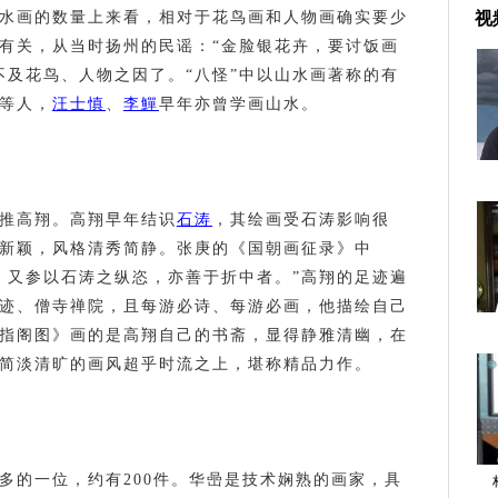
水画的数量上来看，相对于花鸟画和人物画确实要少
视
有关，从当时扬州的民谣：“金脸银花卉，要讨饭画
不及花鸟、人物之因了。“八怪”中以山水画著称的有
等人，
汪士慎
、
李鱓
早年亦曾学画山水。
首推高翔。高翔早年结识
石涛
，其绘画受石涛影响很
新颖，风格清秀简静。张庚的《国朝画征录》中
，又参以石涛之纵恣，亦善于折中者。”高翔的足迹遍
迹、僧寺禅院，且每游必诗、每游必画，他描绘自己
指阁图》画的是高翔自己的书斋，显得静雅清幽，在
简淡清旷的画风超乎时流之上，堪称精品力作。
最多的一位，约有200件。华喦是技术娴熟的画家，具