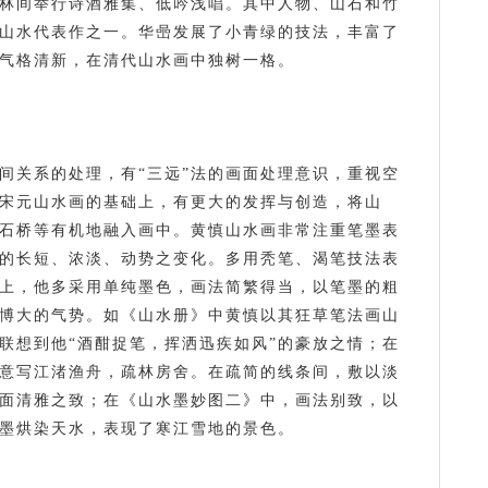
林间举行诗酒雅集、低吟浅唱。其中人物、山石和竹
山水代表作之一。华喦发展了小青绿的技法，丰富了
气格清新，在清代山水画中独树一格。
间关系的处理，有“三远”法的画面处理意识，重视空
宋元山水画的基础上，有更大的发挥与创造，将山
石桥等有机地融入画中。黄慎山水画非常注重笔墨表
的长短、浓淡、动势之变化。多用秃笔、渴笔技法表
上，他多采用单纯墨色，画法简繁得当，以笔墨的粗
博大的气势。如《山水册》中黄慎以其狂草笔法画山
联想到他“酒酣捉笔，挥洒迅疾如风”的豪放之情；在
意写江渚渔舟，疏林房舍。在疏简的线条间，敷以淡
面清雅之致；在《山水墨妙图二》中，画法别致，以
墨烘染天水，表现了寒江雪地的景色。