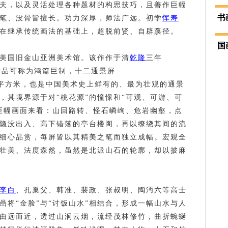
夫，以及灵活处理各种题材的构思技巧，且善作巨幅
书
笔、没骨皆擅长。功力深厚，师法广远。初学
恽寿
在继承传统画法的基础上，超脱前贤、自辟蹊径。
国
美国旧金山亚洲美术馆。该作作于清
乾隆
三年
。作品可称为鸿篇巨制，十二通景屏
计16.95平方米，也是中国美术史上鲜有的、最为壮观的通景
，其境界源于对“桃花源”的憧憬和“可观、可游、可
巨幅画面来看：山回路转、怪石嶙峋、危岩幽壑，点
隐没出入、高下错落的亭台楼阁，再以缭绕其间的流
细心品赏，每屏皆以其精美之笔而独立成幅。宏观全
壮美、法度森然，虽然是北派山石的轮廓，却以披麻
李白
、孔巢父、韩准、裴政、张叔明、陶沔六等高士
喦将“金脸”与“讨饭山水”相结合，形成一幅山水与人
由远而近，透过山涧云烟，流经茂林修竹，曲折蜿蜒