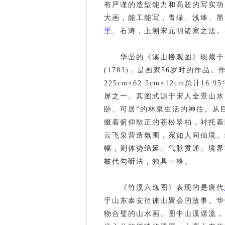
有严谨的造型能力和高超的写实功
大画，能工能写，青绿、浅绛、墨
平
、石涛，上溯宋元明诸家之法。
华喦的《溪山楼观图》现藏于
(1783)，是画家56岁时的作品
225cm×62.5cm×12cm总
屏之一。其图式源于宋人全景山水
卧、可居”的林泉生活的神往。从
缀着俯仰欹正的苍松翠柏，衬托着
云飞泉营造氛围，宛如人间仙境。
幅，则体势绵延、气脉贯通、境界
皴代勾斫法，独具一格。
《竹溪六逸图》表现的是唐代
于山东泰安徂徕山聚会的故事。华
物合璧的山水画。图中山溪潺流，