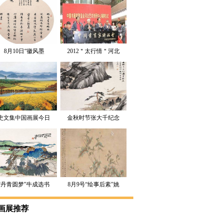
8月10日“徽风墨
2012＂太行情＂河北
韵”吴礼奇、王信
书画大赛作品展
春、张悠炳书法联展
史文集中国画展今日
金秋时节张大千纪念
在深圳开幕
展太原隆重开幕
“丹青圆梦”牛成选书
8月9号“绘事后素”姚
画艺术作品展
广工笔画展
画展推荐