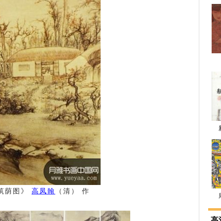
筑荫图》
高凤翰
（清） 作
高