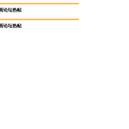
家袁武1
画论坛热帖
画论坛热帖