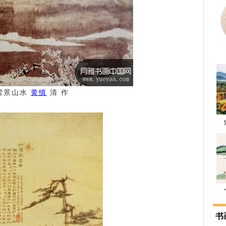
雪景山水
黄慎
清 作
书