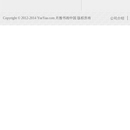
单时，发现其中有贪赃枉法的官员，就提起笔来，把这些人的名字一
啊，你这笔一勾，可让这一家子都哭鼻子呢。”
范仲淹严肃地说：“彦国啊，我若不让这些官员的一家子哭，那就
Copyright © 2012-2014 YueYaa.com 月雅书画中国 版权所有
公司介绍
得对，此后办事就更加实事求是了。
出师契丹
庆历二年（公元1042年），富弼升为知制诰，纠察在京刑狱。
脚的宋王室，赶忙商议派大臣出使契丹求和，但朝中大臣皆因此行
使契丹。
见到辽国皇帝，富弼问：“为何要出兵攻宋？”辽国皇帝回答：“
兵。”富弼正色道：“我知道你自己并不想出兵，而是你的臣子嚷嚷着
说：“我大宋封疆万里，精兵百万，上下一心，若你们要用兵，能保
吗？如果我们还像以往那样互通友好，大宋每年赠给你的钱帛，还不
辽国皇帝想了想，点头称是。富弼又说：“至于中国堵塞关隘，本是
关隘，前去进攻了！”辽国皇帝觉得富弼说的都是实话，第二天就邀
问：“为什么？”辽国皇帝说：“我们都以每年领受你们的钱帛为耻。
让我们割地求和，万万不能！”
面对这个既善辩又强硬的来使，辽国皇帝感到无奈，最终不再要
图谋，使两国化干戈为玉帛，此后的几十年间，两国一直和平相处