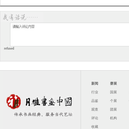
富弼于天圣八年（公元1030年）考中进士，当时他已经27岁了
到绛州（今山西新绛）﹑郓州（今山东东平）为官。几年后山东一
礼相送。后来朝廷追究，派出工作组下来严查。
自有主见
范仲淹坐镇处理这些事。富弼对范仲淹说：“这些州县长官拿着朝
范仲淹则说：“你不知道啊，土匪势强，远在山林，难以围剿，地
不动，以图缓剿，这大概是保护百姓的权宜之计啊。”
refused
富弼不同意范仲淹的看法，脸红脖子粗地与自己的恩师争执起来。
考中进士后，正值皇帝下诏求贤，要亲自考察天下士人。范仲淹听
看法，富弼因此得以被皇帝赏识。
可是，富弼回答：“我和范先生交往，是君子之交。先生举荐我，
怎能因为要报答他而放弃自己的主张呢？”
新闻
赛展
范仲淹事后说：“富弼不同俗流，我欣赏他，就是因为这呀。”
行业
国展
富弼遇事有主见，不盲从，不随便附和别人，即便对天子也是
庆历新政
品鉴
个展
当时的宋仁宗赵祯，看到了大宋政策的弊端，要做一些改革。在
观查
团展
改革措施。历史上把这次改革称为“庆历新政”。
评论
机构
范仲淹为了推行新政，跟
韩琦
、富弼等大臣到各地走访，筛选各
收藏