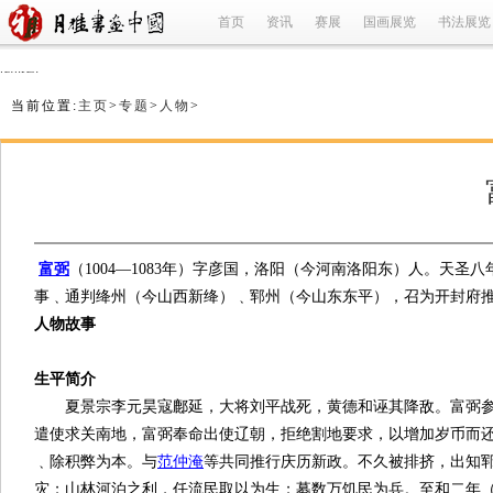
首页
资讯
赛展
国画展览
书法展览
refused
当前位置:
主页
>
专题
>
人物
>
富弼
（1004—1083年）字彦国，洛阳（今河南洛阳东）人。天圣
事﹑通判绛州（今山西新绛）﹑郓州（今山东东平），召为开封府
人物故事
生平简介
夏景宗李元昊寇鄜延，大将刘平战死，黄德和诬其降敌。富弼参与审
遣使求关南地，富弼奉命出使辽朝，拒绝割地要求，以增加岁币而
﹑除积弊为本。与
范仲淹
等共同推行庆历新政。不久被排挤，出知
灾；山林河泊之利，任流民取以为生；募数万饥民为兵。至和二年（1