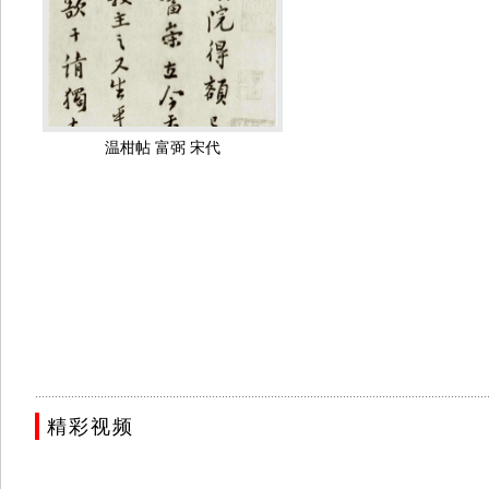
富弼年少时走在洛阳大街上，有人过来悄声说：“某某在背后骂你！
说：“怕是在骂别人吧，估计是有人跟我同名同姓。”骂他的人“闻之
年少的富弼分明是假装糊涂，却显示了他的聪明睿智。善于消释痛
曾谈到“放大痛苦”和“淡化痛苦”这个话题。当时她举了两个例子
说：“唉！只剩下半瓶酒了！”于是喝起了闷酒；乐观主义者却很兴
温柑帖 富弼 宋代
头“不认骂”的故事。
俯仰之间可见心胸之狭阔，古往今来的高人和凡人，也就在这里
多人才：范仲淹、
司马光
、
欧阳修
、文彦博、苏东坡、王安石等，
初他是以茂才（秀才）的身份登上文坛的，但他不气馁，从容地和“
青年，面目清秀，稳重大方，但20岁出头了，还是一个茂才，都替
诗，末了，才稳稳地站起来，把自己的作品念给大家听。他的文章
错。
洛阳才子
这个小伙子就是富弼，被誉为“洛阳才子”。当时范仲淹已经颇有名
..........................................................................................................................................
晏殊。晏殊是奇才，不到20岁就考中进士，写出“无可奈何花落去，
精彩视频
子可曾婚配？”范仲淹回答：“尚未婚配。”晏殊满意地点了点头。
章气度，有宰相之才。范仲淹见晏殊喜欢富弼，就和陈祥从中撮合