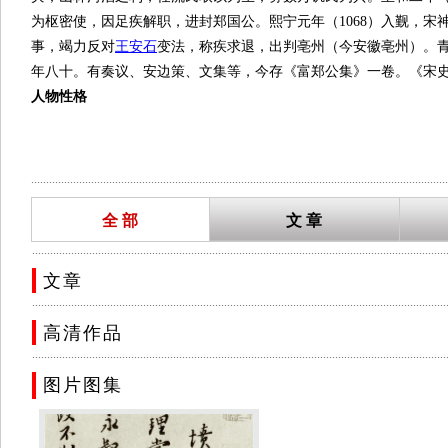
为枢密使，因足疾解职，进封郑国公。熙宁元年（1068）入觐，宋
事，竭力反对
王安石
变法，称疾求退，出判亳州（今安徽亳州）。青
年八十。有奏议、安边策、文集等，今存《富郑公集》一卷。《宋
人物性格
弼少年笃于学，提笔能文，胸有大度。范仲淹见而称奇，誉为“王
好善嫉恶，历仕真、仁、英、神宗四朝，官居宰相；又性情至孝，
三“本传”）
...........................................................................................................................................
仁宗时，宋、辽关系又趋紧张，契丹屯兵北境，要求遣使谈判，
全 部
文 章
挺身而出，两度出使契丹。在谈判中，他从各方面陈述了双方的利
年不见战事，天下称善。
..........................................................................................................................................
富弼拒赏
文章
富弼克己奉公，为官清正，颇有廉声。《宋稗类钞品行》记载，
..........................................................................................................................................
遗留器物，都拿来赏赐给朝廷重臣。众臣叩头感谢领赏之后，一起
高清作品
恩，然后就坚决推辞不接受这份额外的赏赐。赵曙有些不高兴，轻描
..........................................................................................................................................
然很微薄，但关键是额外所赐。大臣接受额外的赏赐而不谢绝，万一
图片图集
在北宋的宰相中，富弼和文彦博是老寿星：文彦博活到92岁，富
里只撷取几朵浪花，来观照他的一生。
聪明睿智