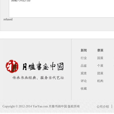
refused
仿王蒙山水图 王时敏 清代
仿王维江山雪霁图轴 王时
代
新闻
赛展
行业
国展
品鉴
个展
观查
团展
评论
机构
仿大痴笔意 王时敏 清代
仿古山水册页 王时敏 
收藏
Copyright © 2012-2014 YueYaa.com 月雅书画中国 版权所有
公司介绍