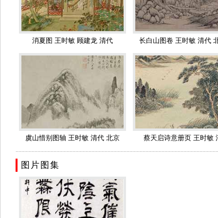
时所重。明季画学，董其昌有开继之功，时敏少时亲炙，得其真传
契，暮年益臻神化。爱才若渴，四方工画者踵接於门，得其指授，
消夏图 王时敏 顾建龙 清代
长白山图卷 王时敏 清代 
作品风格
宫最清晰
王时敏在董其昌的指导下，自幼走上了摹古的道路，并且在日后
他力追古法，刻意师古，作画无一不得古人精髓。王时敏师古人画
时敏师古人笔法时，更严谨、更认真、更规矩，相对来说作的画也
致。他的《山水》扇面虽是临古之作，但又能集众家所长，浑然一
画道衰，古法渐湮，人多自出新意，谬种流传，遂至邪诡不可救挽。
王时敏早年多临摹古画，均按宋元古画原迹临写而成，笔墨精
虞山惜别图轴 王时敏 清代 北京
蔡天启诗意册页 王时敏 
图轴》，现存上海博物馆，干笔湿笔互用，兼施以醇厚的墨色，用
..........................................................................................................................................
故宫最清
细润，墨色清淡，意境疏简，更多董其昌笔韵。至晚年，以黄公望
图片图集
《仙山楼阁轴》，
84
岁的《山水轴》，均藏北京故宫博物院内，峰
老而又清润的艺术特色。
个人影响