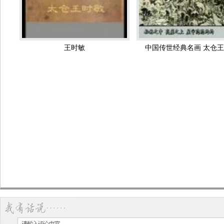
最清晰
王时敏
中国传世经典名画 太仓
夏山飞瀑图 王时敏 清代
南山积翠图 王时敏 清
仿黄公望笔意 王时敏 清代
仿黄公望山水图轴 王时敏 
纽约大都