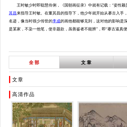
王时敏少时即聪慧伶俐，《国朝画征录》中就有记载：“姿性颖
其昌
来指导王时敏。在董其昌的指导下，他少年就开始从摹古入手
名迹，像当时很少传世的
李成
的画他都能够见到，这对他的影响是
是某家，不染一他笔，使非题款，虽善鉴者不能辨”，即“摹古逼真
秘轴，闭阁沉思，瞪目不语，遇有赏会，则绕床大叫，拊掌跳跃，
与俱，以时模楷。”
...........................................................................................................................................
根据当时规定，由于祖先功劳显赫，子孙可不经科考而继承之
庙祭祀礼乐），仍兼管尚宝司事。曾奉命至山东、湖广、江西、福
全 部
文 章
集大成者、江北收藏大家睢阳袁枢（大司马袁可立子）尤为推重，盛
..........................................................................................................................................
祖，故使荆、关，董、巨真名迹归其家。”（清
王明敏《烟客题跋·
文章
年）称病辞官，隐居西田别墅，潜心绘画研究与创作。十二年后，
..........................................................................................................................................
画，且着力培养子孙辈之学业。其膝下九子，多在清廷为官，八子
高清作品
士后，深得康熙喜爱，入值南书房，充《佩文斋
书画
谱》总裁，主
清史文载
王时敏，字逊之，号烟客，江南太仓人，明大学士锡爵孙。以