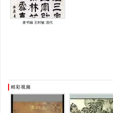
王时敏的传世作品有《仿山樵山水图》、《层峦叠嶂图》、《
端午图 王时敏 清代
秋山溪径图 王时敏 清
等。王时敏兼工隶书，榜书亦负盛名。清朝王时敏的出现，为“娄东
局、运笔、色彩、线条等方面都达到了登峰造极的地步，在中国画
隶书轴 王时敏 清代
整个清朝画坛占有统治地位，影响深远，为后人宗仰。后人把他与王
分，把“四王”中的太仓人王时敏、王鉴、王原祁及其传人称为“娄东
王时敏的山水画多是仿古之作
-
学倪云林，学黄子久，学董源，
平之高，令人生叹。暂且不论他在中国山水画史上的地位如何，单其
江山秋色图 王时敏 清代 旅顺博
松壑高士图轴纸本 王时敏 
物馆
47.8x79
..........................................................................................................................................
精彩视频
山水图轴 王时敏 清代 北京故宫
山水图 王时敏 清代