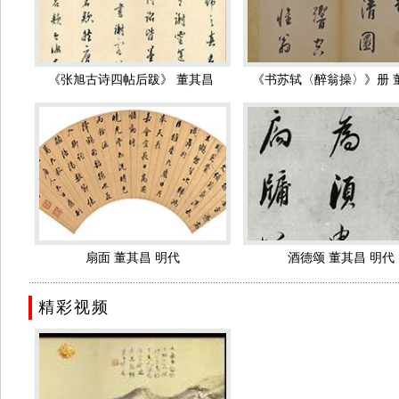
者也很多，
包世臣
、
康有为
最为激烈。包世臣云：“行笔不免空怯”
俭。若遇大将整军厉武，壁垒摩天，旌旗变色者，必裹足不敢下
山水册页(十开) 董其昌 明代 天
仿古山水册（八开） 董其
董其昌没有留下一部书论专著，但他在实践和研究中得出的心得和
博
代
人书取意。”这是历史上书法理论家第一次用韵、法、意三个概念划
《张旭古诗四帖后跋》 董其昌 
《书苏轼〈醉翁操〉》册 董
的阐释和引导作用。董其昌一生勤于书画，又享高寿，所以传世作
明代
明代
册》、《烟江叠嶂图跋》、《倪宽赞》、《前后赤壁赋册》等。编
地位吹嘘的十分重要,他针对中国传统文人画创作所提出的“南北宗”
画学派不知其本质，所赏识和效仿 。
虽然董其昌 "南北宗论"对山水画进行的分类,为我们提供了剖析绘
展产生了消极的影响。但是"南北宗论"同时也助长了绘画上的宗
山水图册（六开） 董其昌 明代
仿古四季山水册页十开 董
明朝著名画家
蓝瑛
被强迫拜其为师，蓝瑛的著名作品如《白云
明代
传世作品
扇面 董其昌 明代
酒德颂 董其昌 明代
董其昌一生创作了极多的书画作品，流传至今的也很多，其中已定论
..........................................................................................................................................
收藏的董其昌作品最多，绘画方面较著名的有：《高逸图》轴，作于
精彩视频
的用力之作，根据卷末自题，此卷是从
关仝
的《关山雪霁图》原幅改
娟，是早年小楷书精心之作；《东方先生画赞碑》 ，作于50岁，
命》卷，作于71岁，楷书、师法颜真卿，结体端正，法度严谨；《
锋直下，转折流畅，反映了中年时期行书面貌。《路马湖记》卷
册页 董其昌 明代 北京故宫博物
仿古山水十开 董其昌 