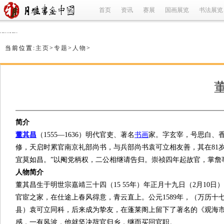
首页
资讯
赛展
国画展览
书法展览
refused
当前位置:
主页
>
专题
>
人物
>
简介
董其昌
（1555—1636）明代官吏、著名
书画
家。字玄宰，号思白、
修，天启时累官南京礼部尚书，与兵部尚书袁可立相友善，其在81
宜莫如昌。”以阉党柄权，二公相继请告归。崇祯四年起故官，掌詹
人物简介
董其昌生于明世宗嘉靖三十四（15 55年）年正月十九日（2月10日
官宦之家，在仕途上春风得意，青云直上。公元1589年，（万历
县）袁可立同科，后来成为挚友，在蓬莱阁上留下了著名的《观海
感，一有风波，他就坚决辞官归乡，继而买回官职。