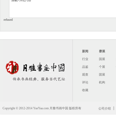
refused
酒德颂 董其昌 明代 绢本24.5X2
行草书罗汉赞书卷 董其昌 
45.7厘米
试笔帖
题李公麟《击球图》 董其昌 明
题王珣《伯远帖》 董其昌
新闻
赛展
代
行业
国展
品鉴
个展
观查
团展
评论
机构
书法纸本 董其昌 明代 25x269tif
书杜工部诗 董其昌 明代 绢
收藏
5x279
楷书乐毅论 董其昌 明代
仿颜真卿法<倪宽赞传>卷
Copyright © 2012-2014 YueYaa.com 月雅书画中国 版权所有
公司介绍
昌 明代