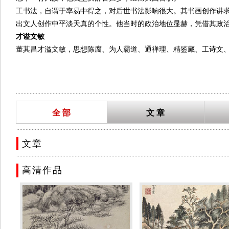
工书法，自谓于率易中得之，对后世书法影响很大。其书画创作讲
出文人创作中平淡天真的个性。他当时的政治地位显赫，凭借其政
才谥文敏
董其昌才溢文敏，思想陈腐、为人霸道、通禅理、精鉴藏、工诗文
大的书法家。董其昌的绘画长于山水，注重师法传统技法，闭门造
隽刻板。美术教育家
徐悲鸿
评董其昌曰：“董其昌闭门造车，不求创新
...........................................................................................................................................
全 部
文 章
艺术成就
董其昌在当时书法上有“邢张米董”之称，凭借其官职高位，即把
..........................................................................................................................................
是龙
、
陈继儒
提倡“南北宗”之说，即把“院体”山水画与 “文人画
文章
其中的一个重要部分。他在《画禅室随笔》中所说的“读万卷书”正
..........................................................................................................................................
真卿
的《多宝塔》，22岁学习绘画时师法
黄公望
，以后又遍学诸家
高清作品
探微，使其书画取得了超越古人的艺术成就。
董其昌强调以古人为师，但反对单纯机械地模拟蹈袭。随着阅历的
取舍，融入自己的创意。他认为如果离开了自己的创意，古人的精神
失的深刻体会，他摄取众家之法，按己意运笔挥洒，融合变化，
董其昌的山水画大体有两种面貌，一种是水墨或兼用浅绛法，这