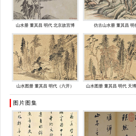
重师法古人的传统技法，题材变化较少，但在笔和墨的运用上，有
处处讲摹古，并不是泥古不化，而是能够脱窠臼，自成风格，其画法
之中，因而他所作山川树石、烟云流润，柔中有骨力，转折灵变，
山水册 董其昌 明代 北京故宫博
仿古山水册 董其昌 明
山行旅图》采取青绿设色、水墨兼并浅绛的综合绘画技艺手法，充
物馆
当时声望显著，成为“华亭派”的首领。
董其昌的书法成就也很高，董的书法以行草书造诣最高，他对自
但他的书法并没有一味受这两位书法大师的左右。他的书法综合了
平淡古朴。用笔精到，始终保持正锋，少有偃笔、拙滞之笔；在章
浓淡，尽得其妙。书法至董其昌，可以说是集古法之大成，“ 六体”
之。”（《明史·文苑传》）。一直到清代中期，
康熙
、
乾隆
都以董的
他的墨迹题过一长段跋语加以赞美：“华亭董其昌书法，天姿迥异。
山水图册 董其昌 明代（六开）
山水图册 董其昌 明代 天博 
清风飘拂，微云卷舒，颇得天然之趣。 尝观其结构字体，皆源于晋
..........................................................................................................................................
天博
23.4X15
劲藏锋，似拙实巧。……颜真卿、
苏轼
、
米芾
以雄奇峭拔擅能，而
图片图集
气，独时见本色。草书亦纵横排宕有致，朕甚心赏。其用墨之妙，浓
写董书，致使董书得以风靡一时，出现了满朝皆学董书的热潮。一时
深，是其他书法家无法比拟的。 董其昌的书法，历来评说褒贬不一
为“书家神品”。谢肇称其“合作之笔，往往前无古人”。周之士说他