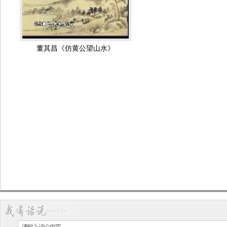
上海博物馆收藏的代表作有：山水画《江干三树图》、《秋兴八
院
北京市文物商店藏有一件书法作品《金沙帖》；天津市博物馆有一幅其
方旸谷小传 董其昌 明代
书东方朔答客难并自书诗卷
宝档案》栏目播出）；南京博物院藏有书法作品《松江府制诰》 ；
昌 明代
林省博物馆藏有一件著名山水画《昼锦堂图》卷。
董其昌《仿黄公望山水》
山水图册（纽约大都会艺术馆
山水诗画图册（纽约大都
藏） 董其昌
馆藏）
行草书罗汉赞等书卷 董其昌 明
紫茄诗行草长卷 董其昌 
代
仿古山水10开 董其昌 明代
山水册6开-纸 董其昌 
临柳公权书兰亭诗 董其昌 明代
临苏东坡书 董其昌 明