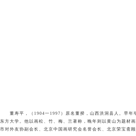
董寿平，（1904一1997）原名董揆，山西洪洞县人。早
东方大学。他以画松、竹、梅、兰著称，晚年则以黄山为题材画
市对外友协副会长、北京中国画研究会名誉会长、北京荣宝斋顾