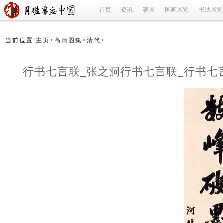
首页
资讯
赛展
国画展览
书法展览
refused
当前位置:
主页
>
高清图集
>
清代
>
行书七言联_张之洞行书七言联_行书七
张之洞_清代
(1/2)