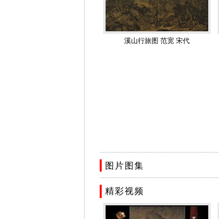
之笔，远望不离座外”。并与两位师长
用全景式高远构图，著名书画家米芾在其
范宽善用雨点皴和积墨法，以造成“如行
溪山行旅图 范宽 宋代
芾认为范宽用墨过浓，“土石不分”，是
范宽还善画雪景，是其一大创造，被誉
地刻画出北方关陕地区"山峦浑厚，势状雄
雪景寒林图图中描绘了一群伟峰耸立，
宽大，气势磅礴。画面中树木、山峰是
敦厚的风貌。
代表作品
由于年代久远，范宽的真迹现存并不多
院)，表现大雪覆盖下的深山幽谷，点
.................................................................................
出雪岭高寒的气氛。
图片图集
《雪景寒林图》(天津市艺术博物馆)
.................................................................................
伏，折落而有气势。范宽画山峰善作冒
精彩视频
《溪山行旅图》(台北故宫博物院)，绢本
岩石皴纹历历可辨，显示出一种逼人的