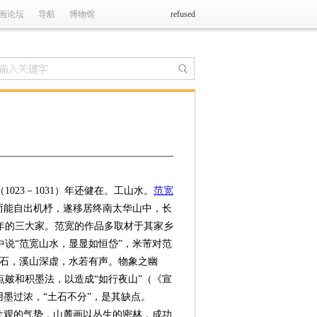
画论坛
导航
博物馆
refused
3－1031）年还健在。工山水。
范宽
而能自出机杼，遂移居终南太华山中，长
年的三大家。范宽的作品多取材于其家乡
中说“范宽山水，显显如恒岱”，米芾对范
大石，溪山深虚，水若有声。物象之幽
皴和积墨法，以造成“如行夜山”（《宣
墨过浓，“土石不分”，是其缺点。
壮观的气势，山麓画以丛生的密林，成功