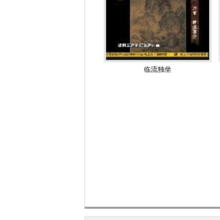
小如蚁，然却真实生动，使人仿佛能听
影响和评价
范宽的绘画在宋时即已出名，《宣和画
图》《雪景寒林图》等。
范宽发展了荆浩的北方山水画派，并能
越唐世者，李成、董源、范宽三人而已
临流独坐
作出很高的评价。据文献所载，宋代师
整个南宋时期的山水画几乎全部出自范宽
代的黄宾虹等大师，都受到范宽画风的
元朝大书画家赵孟頫称赞范宽的画“真古
得其画“微有俗气”，与古代中国文人淡
2004年，美国《生活》杂志将范宽评