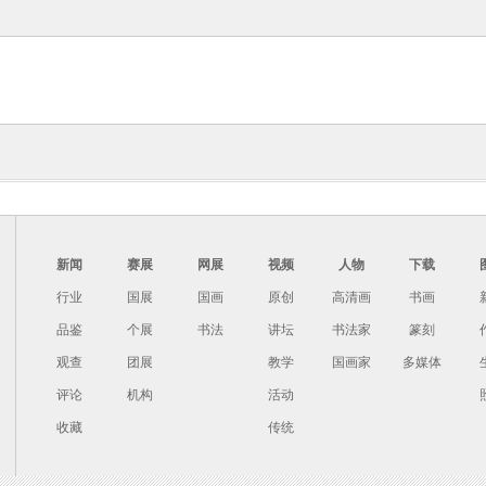
新闻
赛展
网展
视频
人物
下载
行业
国展
国画
原创
高清画
书画
品鉴
个展
书法
讲坛
书法家
篆刻
观查
团展
教学
国画家
多媒体
评论
机构
活动
收藏
传统