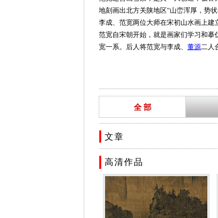
地刻画出北方关陕地区“山峦浑厚，势状雄
李成、范宽两位大师在宋初山水画上建
范宽自宋朝开始，就是画家们学习和摹
宽一系。后人将范宽与李成、
董源
二人
影响。
元朝大书画家
赵孟頫
称赞范宽的画“真古
得其画“微有俗气”，与古代中国文人淡
.................................................................................
2004年，美国《生活》杂志将范宽评
全 部
善画山水，师荆浩、李成，能自出新意
停止。宋人论他的作品，大多气魄雄伟
.................................................................................
的墨韵，厚实而滋润。但晚年用墨过多
文章
麻皴”的。画屋字先用界画铁线，然后
.................................................................................
如：《溪山行旅图》、《关山雪渡图》
高清作品
绘画风格
范宽早年师从荆浩、李成，后来他觉
微妙变化，对景造意，将崇山峻岭的雄
画出岩石的形貌质感。画上的大山巍然
范宽的山水形象与李成的烟林情旷、气