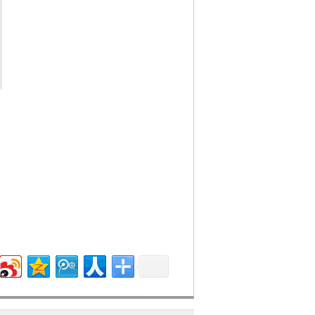
山行旅图》《临流独坐图》《雪山萧寺
。元代汤垕《画鉴》则认为“宋世山水超
耀古今，为百代师法”，都对范宽的艺术
其后又有马远、夏圭等人学习李唐，使得
朝的唐寅，以至清朝的“金陵画派”和现
意见，比如苏轼虽然非常推崇范宽，却觉