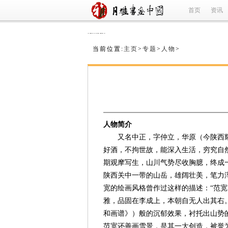
首页
资讯
refused
当前位置:
主页
>
专题
>
人物
>
人物简介
又名中正，字仲立，华原（今陕西耀县）
好酒，不拘世故，能深入生活，穷究自
期观摩写生，山川气势尽收胸臆，终成
陕西关中一带的山岳，雄阔壮美，笔力
宽的绘画风格曾作过这样的描述：“范
雅，品固在李成上，本朝自无人出其右
和画谱》）般的沉郁效果，衬托出山势的
范宽还善画雪景，是其一大创造，被誉