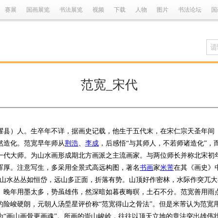
赛展
国画展览
书法展览
视频
下载
人物
图片
书法论坛
国
范宽_宋代
人。生卒年不详，据画史记载，他生于五代末，在宋仁宗天圣年间（102
然造化。范宽早年师从
荆浩
、
李成
，后感悟“与其师人，不若师诸造化”，
一代大师。为山水画形成期北方画派之主流画家。与两位师长并称北宋初
浑厚。注意写生，多采用全景式高远构图，著名
书画
家
米芾
在其《画史》
宽山水丛丛如恒岱，远山多正面，折落有势。山顶好作密林，水际作突兀
。晚年用墨太多，势虽雄伟，然深暗如暮夜晦暝，土石不分。范宽善用雨点
险峻硬朗，元朝人汤垕星评价称“范宽得山之骨法”。但是米芾认为范宽用
为“画山画骨更画魂”。所画的崇山峻岭，往往以顶天立地的章法突出雄伟