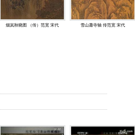
并称北宋初年的三大家。范宽的作品多取材于其家乡陕西关中一带的山岳
《画史》中说“范宽山水，显显如恒岱”。
夜山”（《宣和画谱》）般的沉郁效果，衬托出山势的险峻硬朗，元朝人汤
烟岚秋晓图 （传）范宽 宋代
雪山蕭寺轴 传范宽 宋代
其缺点，但是这是范宽独有的风格。
为“画山画骨更画魂”。所画的崇山峻岭，往往以顶天立地的章法突出雄伟
强"的特色，被誉为"得山之骨"，"与山传神"。
浑厚雄壮；寒林萧萧，幽深枯硬。画面的最前方是寒水深湛，寒林以外可见
景物中的主体，两侧村庄、山峦、小桥则是陪衬之物。但此画整幅作品全
，但是仅存的数件均为精品。如溪山行旅图、雪景寒林图、 雪山萧寺图
缀以古寺、关隘、寒泉及行旅情节等。皴笔不多而健硬有力，章法严整而
.......................................................................................................................
，也以沉稳老辣的笔墨，画出雪后北方山川奇观。山势嵯峨，岩壑幽深，近
.......................................................................................................................
雪出云之势，由此二图中可见其面貌。
，水墨，纵206.3厘米，横103.3厘米。画中巨峰巍然耸矗，山涧中瀑
磅礴气势。山脚下雾气迷蒙，近处大石兀立，老树挺生，溪水潺潺。山路