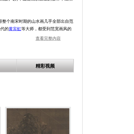
。
得整个南宋时期的山水画几乎全部出自范
现代的
黄宾虹
等大师，都受到范宽画风的
查看完整内容
意见，比如
苏轼
虽然非常推崇范宽，却觉
精彩视频
、风月阴霁的景色，虽风寒月认错，也不
浑厚，笔力鼎健。而墨善用黑沉沉的浓厚
”，下笔均直，形如稻谷，也有称为“芝
件，米芾《画史》提到所见真迹三十件，
临流独坐图》等。
终南山等处，观览云烟惨淡风月阴霁的
短而有力的笔触(被后人称为雨点皴)，
的山水画相比较，喻为“一文一武”，说明
认为“李成之笔，近视如千里之远；范宽