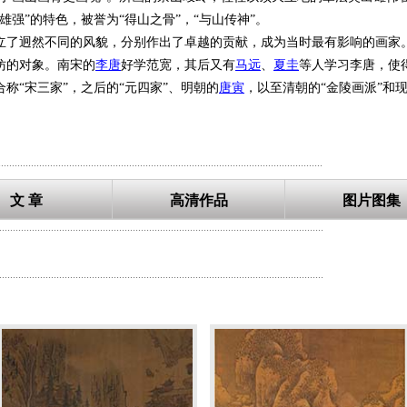
强”的特色，被誉为“得山之骨”，“与山传神”。
立了迥然不同的风貌，分别作出了卓越的贡献，成为当时最有影响的画家
仿的对象。南宋的
李唐
好学范宽，其后又有
马远
、
夏圭
等人学习李唐，使
合称“宋三家”，之后的“元四家”、明朝的
唐寅
，以至清朝的“金陵画派”和
今绝笔也”，明朝大画家
董其昌
评价范宽“宋画第一”。但是也有人有不同
雅风格略有不符。
.......................................................................................................................
为上一千年对人类最有影响的百大人物第59位。
文 章
高清作品
图片图集
，别成一家。他重视写生，常居山林之间，危从终日，早晚观察云烟惨淡
，境界浩莽。构图继承荆浩“善写云中山顶，四面峻厚”传统。用笔雄劲而
.......................................................................................................................
，土石不分，势虽雄杰，然深暗如暮液晦暝。其皴法，一般称之为“雨点皴
以墨色笼染，后人叫他铁层。传世作品，据《宣和画谱》著录的有五十八
.......................................................................................................................
、《万里江山图》、《重山复岭图》、《雪山图》、《雪景寒林图》、《
悟到应当重视对自然山川景物的观察、体验，因而长期生活于陕西华山、
强气势老树密林的荒寒景色，生动地现于笔下。他画山石落笔雄健老硬，以
矗立，浑厚壮观，具有压顶逼人的气势。北宋后期画家
王诜
将李成与范宽
象萧疏的情调体貌相反，而别具风格。北宋刘道醇《圣朝名画评》中，也