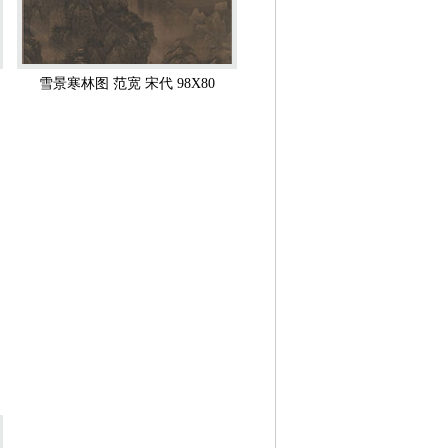
，雄阔壮美，笔力浑厚。注意写生，多采
垕星评价称“范宽得山之骨法”。但是米
雪景寒林图 范宽 宋代 98X80
壮观的气势，山麓画以丛生的密林，成功
岩渚汀州，错落有致。 此幅作品画面
用圆钝无细尖的笔画成，显示出一种古拙
等等。《雪山萧寺图》(台北故宫博物
有变化，墨色染出阴霾的天空，益加衬托
处树木形象甚有姿态，平远处亦有峻岭起
布直泻而下，峻厚的山峦长着茂密的林木，
上有旅人赶着驮队走过，人畜虽皆画得其