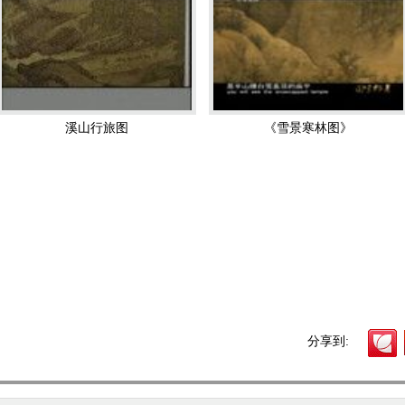
到驴蹄得得之声。
谱》著录当时宫廷收藏他的作品达58件。流传至今的代表作品有《溪
独辟蹊径，因而宋人将其与
关仝
、李成并列，誉为“三家鼎峙，百代标程”
”，又谓“董源得山之神气，李成得山之体貌，范宽得山之骨法，故三家照
溪山行旅图
《雪景寒林图》
法范宽的画家有黄怀玉、纪真、商训、宁涛等人，南宋的李唐好学范宽，
一系。后人将范宽与李成、董源二人合称“宋三家”，之后的“元四家”、明
影响。
今绝笔也”，明朝大画家董其昌评价范宽“宋画第一”。但是也有人有不同
雅风格略有不符。
为上一千年对人类最有影响的百大人物第59位。
分享到: