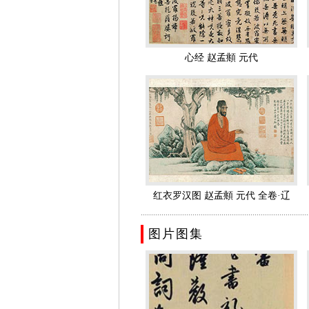
等。著有《尚书注》、《松雪斋文集》1
一生历宋元之变
赵孟頫一生历宋元之变，仕隐两兼，
心经 赵孟頫 元代
很好的文化家庭熏陶
他的父亲赵与告,官至户部侍郎兼知临
下，度日维艰。
宋灭亡后被元重用
宋灭亡后，归故乡闲居。元至元二十三年
赵孟頫立即受到元世祖的接见，元世祖
士。至元二十九年 (1292)出任济南
便借病乞归
红衣罗汉图 赵孟頫 元代 全卷·辽
可是元廷内部矛盾重重，为此，有自知
.................................................................................
博
闲情逸致与鲜于枢、仇远、戴表元、邓
图片图集
被任命为集贤直学士
大德三年 (1299)，赵孟頫被任命
合赵孟頫的旨趣，他一直干了十一年。
拜为翰林侍读学士