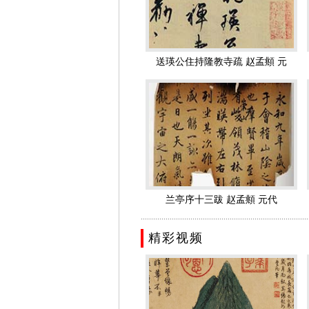
至大三年(1310)，赵孟頫的命运发
修国史，次年五月，爱育黎拔力八达即
自画像图页 赵孟頫 元代
荣禄大夫官居从一品
延祐三年(1316)，元仁宗又将赵孟
送瑛公住持隆教寺疏 赵孟頫 元
术的出类拔萃，赵孟頫晚年名声显赫，
代
人物评价
绘画主题多样
在绘画上，山水、人物、花鸟、竹石、
《元史》本传讲，“孟頫篆籀分隶真行
子昂诸书第一。”
诸葛亮像轴 赵孟頫 元代
其书风遒媚、秀逸，结体严整、笔法圆熟
一代书画大家
兰亭序十三跋 赵孟頫 元代
赵孟頫是一代书画大家，经历了矛盾复
.................................................................................
頫的书风，根本原因是出自鄙薄赵孟頫
精彩视频
尽管很多人因赵孟頫的仕元而对其画艺
鉴于赵孟頫在美术与文化史上的成就，1
的赵孟頫书画墨迹，都被人们视作珍品
代表作品
谢幼舆丘壑图 赵孟頫 元代 31x1