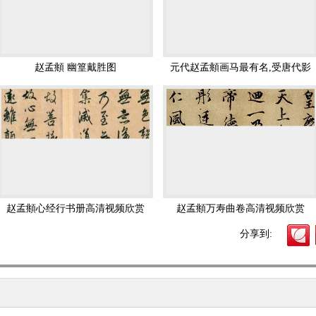
字文》、《洛神赋》、《汲黯传》、《胆巴碑》、《归去来兮辞》、《
大都会艺
》、《松雪斋文集》12卷等。
吴兴赋 赵孟頫 元代
玄妙观重修三门记 赵孟頫 元代
、《乐原》，得律吕不传之妙。诗文清邃奇逸，读之使人有飘飘出尘之想
数万里来求其书归，国中宝之。其画山水、木石、花竹、人马，尤精致。
赵孟頫 幽篁戴胜图
元代赵孟頫画马最有名,受唐代影
知其经济之学。人以为知言云。 子雍、奕，并以书画知名.
响画法细
香生玉，消得唤卿卿。缓歌金缕，轻敲象板，倾国倾城。几时不见，红裙翠
，芙蓉两岸秋。采菱谁家女，歌声起暮鸥。乱云愁，满头风雨，戴荷叶归去
调良图宋元代14开册页 赵孟頫 
陶渊明像传刻石早稻田大学图书
、鞍马师
李公麟
和唐人法，亦工墨竹和花鸟，均以笔墨苍润见长，以飞白
元代
馆 赵孟頫
。他画的花鸟，成为以后的范本。他的画作，遗存的有《重汉叠嶂图》卷（
心经行书册 赵孟頫 元代
妙严寺记 赵孟頫 元代
《秋郊饮马图》卷（在北京故宫博物院），《红衣罗汉》图卷（在东北）
赵孟頫心经行书册高清视频欣赏
赵孟頫万寿曲卷高清视频欣赏
分享到:
，至松雪敞开大门。”这句话基本上客观地道出了赵孟頫在中国绘画史上的
开的关键人物。如果说，唐宋绘画的意趣在于以文学化造境，而元以后的
缩临兰亭序 赵孟頫 元代
松荫会琴图 赵孟頫 元代
如果说，元以前的文人画运动主要表现为舆论上的准备，元以后的文人画
巨擘仍是赵孟頫。
胆巴碑 赵孟頫 元代
止斋记 赵孟頫 元代