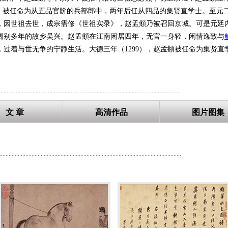
，被任命为从五品官阶的兵部郎中，两年后任从四品的集贤直学士。至元二
），因世祖去世，成宗需修《世祖实录》，赵孟頫乃被召回京城。可是元
阔别多年的故乡吴兴。赵孟頫在江南闲居四年，无官一身轻，闲情逸致与
过着与世无争的宁静生活。大德三年（1299），赵孟頫被任命为集贤直
密切，相对儒雅而闲适，比较适合赵孟頫的旨趣，他一直干了十一年。至
了兴趣，拜赵孟頫翰林侍读学士，知制诰同修国史，次年五月，爱育黎拔
、中奉大夫。延祜三年（1316），元仁宗又将赵孟頫晋升为翰林学士
.......................................................................................................................
宗的青睐和赵氏艺术的出类拔萃，赵孟頫晚年名声显赫，“官居一品，名满
文 章
高清作品
图片图集
杂而荣华尴尬的一生，他作为南宋遗逸而出仕元朝，对此，史书上留下诸多
为人。尽管很多人因赵孟頫的仕元而对其画艺提出非难，但是将非艺术因
.......................................................................................................................
的成就，1987年，国际天文学会以赵孟頫的名字命名了水星环形山，以
人们视作珍品妥善保存。
.......................................................................................................................
工书法，精绘艺，擅金石，通律吕，解鉴赏。特别是书法和绘画成就最高，
鞍马无所不能；工笔、写意、青绿、水墨，亦无所不精。他在我国书法史
观书作字，可谓对书法的酷爱达到情有独钟的地步。他善篆、隶、真、行
不冠绝古今，遂以书名天下”。元鲜于枢《困学斋集》称：“子昂篆，隶、
、笔法圆熟、世称“赵体”。与颜真卿、柳公权、欧阳询并称为楷书“四大家
文》、《洛神赋》、《胆巴碑》、《归去来兮辞》、《兰亭十三跋》、《