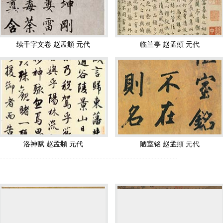
生了变化。皇太子爱育黎拔力八达在儒师太子副詹事王约的影响下对他发生
位，是为仁宗。他登基后不久，立即将赵孟頫升为从二品的集贤侍讲学士
竹石幽兰图卷 赵孟頫 元代 26x3
竹石图轴 赵孟頫 元代
80
頫晋升为翰林学士承旨、荣禄大夫，官居从一品。至此，赵氏政治地位达到
续千字文卷 赵孟頫 元代
临兰亭 赵孟頫 元代
夏文彦《图绘宝鉴》盛赞他“荣际王朝，名满四海”。赵孟頫在元朝文人中
鞍马无所不能；工笔、写意、青绿、水墨，亦无所不精。他在我国书法史
草无不冠绝古今，遂以书名天下”。元鲜于枢《困学斋集》称：“子昂篆，
致中峰和尚十一札 赵孟頫 元代
幼兴丘壑图卷（局部） 赵孟頫 
、世称“赵体”，与颜真卿、柳公权、欧阳询并称为楷书“四大家”。他被
元代
洛神赋 赵孟頫 元代
陋室铭 赵孟頫 元代
杂而荣华尴尬的一生，他作为南宋遗逸而出仕元朝， 对此，史书上留下诸
.......................................................................................................................
的为人。
提出非难，但是将非艺术因素作为品评画家艺术水平高低的做法，是不公
987年，国际天文学会以赵孟頫的名字命名了水星环形山，以纪念他对
妥善保存。
西成归乐图卷 赵孟頫 元代 纽约
五马图轴 赵孟頫 元代