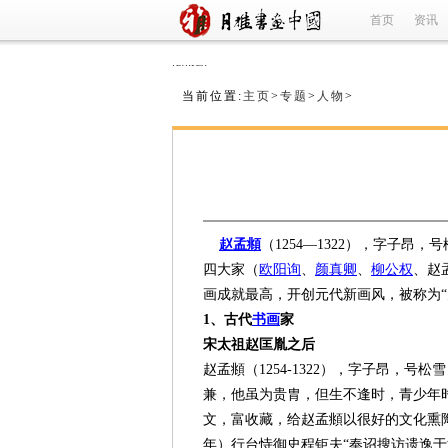
首页
资讯
refused
当前位置:
主页
>
专题
>
人物
>
赵孟頫
（1254—1322），字子
四大家（
欧阳询
、
颜真卿
、
柳公权
、赵
画成就最高，开创元代新画风，被称为
1、古代
书画
家
宋太祖赵匡胤之后
赵孟頫（1254-1322），字子昂
兼，他虽为贵胄，但生不逢时，青少年
文，富收藏，给赵孟頫以很好的文化熏陶
年）行台恃御史程钜夫“奉诏搜访遗逸