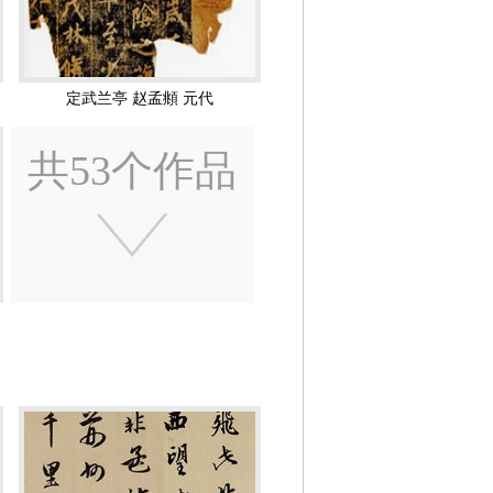
了兴趣，拜赵孟頫翰林侍读学士，知制诰同
、中奉大夫。
竹石函荣全卷 赵孟頫 元代 印50.
5X760.56
了一生中的顶峰。由于仁宗的青睐和赵氏艺
定武兰亭 赵孟頫 元代
最为显赫。
共53个作品
上已占有重要的地位。
隶、真、行、颠草为当代第一，小楷又为
心经 赵孟頫 元代
称为是
王羲之
二代。
多争议。“薄其人遂薄其书”，贬低赵孟
正的。
人类文化史的贡献。散藏在日本、美国等地
吴兴清远图卷 赵孟頫 元代 上海