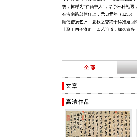
貌，惊呼为“神仙中人”，给予种种礼遇
在济南路总管任上，元贞元年（1295
顺便借病乞归，夏秋之交终于得准返回
土聚于西子湖畔，谈艺论道，挥毫遣兴，
迁，但此职不需离开江南，与文化界联系
变化。皇太子爱育黎拔力八达对他发生
立即将赵孟頫升为从二品的集贤侍讲学士
.................................................................................
政治地位达到了一生中的顶峰。由于仁
全 部
赵孟頫是一代书画大家，经历了矛盾复
的书风，根本原因是出自鄙薄赵孟頫的
.................................................................................
不公正的。鉴于赵孟頫在美术与文化史上
文章
本、美国等地的赵孟頫书画墨迹，都被
.................................................................................
赵孟頫博学多才，能诗善文，懂经济，
高清作品
在绘画上，山水、人物、花鸟、竹石、
就开始学书，几无间日，直至临死前犹
史》本传讲，“孟頫篆籀分隶真行草无
诸书第一。”其书风遒媚、秀逸，结体严整
赵孟頫传世书迹较多，代表作有《千字