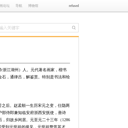
画论坛
导航
博物馆
refused
（今浙江湖州）人。元代著名画家，楷书
金石，通律吕，解鉴赏。特别是书法和绘
德芳之后。赵孟頫一生历宋元之变，仕隐两
户部侍郎兼知临安府浙西安抚使，善诗
，归故乡闲居。元至元二十三年（1286
即受到元世祖的接见，元世祖赞赏其才