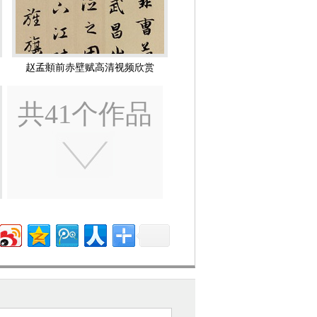
兰亭十三跋》、《赤壁赋》、《道德
博物馆
与山巨源绝交书 赵孟頫 元代
。篆、籀、分、隶、真、行、草书，无不
前史官杨载称孟頫之才颇为书画所掩，知
赵孟頫前赤壁赋高清视频欣赏
袖，多少闲情。想应如旧，春山澹澹，秋
共41个作品
休。”
陶渊明五言诗册页 赵孟頫 元代
法画石，以书法笔调写竹。突破了南宋画
在台湾），《双松平远图》卷（在美
杭州福神观记 赵孟頫 元代
。其《人骑图》，人物雍和，意态从容，
地位。无论是研究中国绘画史，还是研究
绘画意趣更多地体现在书法化的写意上，
疎林秀石图 赵孟頫 元代
运动以其成功的实践逐步取代正规画而演
仇锷墓志铭 赵孟頫 元代