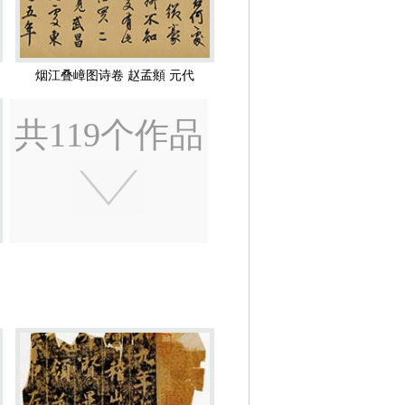
坷忧患中度过。
烟江叠嶂图诗卷 赵孟頫 元代
十一岁时父亲便去世了，家境每况愈
共119个作品
人，被推荐给元世祖忽必烈，初至京城，
兵部郎中，两年后任从四品的集贤直学
需修《世祖实录》，赵孟頫乃被召回京城。
。赵孟頫在江南闲居四年，无官一身轻，
静生活。
文化界联系密切，相对儒雅而闲适，比较适