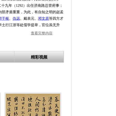
十九年（1292）出任济南路总管府事；
廷内部矛盾重重，为此，有自知之明的赵孟
鲜于枢
、
仇远
、戴表元、
邓文原
等四方才
学土行江浙等处儒学提举，官位虽无升
大三年（1310），赵孟頫的命运发生了
查看完整内容
力八达即位，是为仁宗。他登基后不久，
承旨、荣禄大夫，官居从一品。至此，赵氏
天下”。
精彩视频
争议。“薄其人遂薄其书”，贬低赵孟頫
素作为品评画家艺术水平高低的做法，是
纪念他对人类文化史的贡献。散藏在日
开创元代新画风，被称为“元人冠冕”。
上已占有重要的地位。自五岁起，赵孟頫
、草书，尤以楷、行书著称于世，《元
真、行、颠草为当代第一，小楷又为子昂
”。[1]
赤壁赋》、《道德经》、《仇锷墓碑铭》