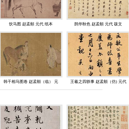
2卷等。
他虽为贵胄，但生不逢时，青少年时期南宋王朝已如大厦将倾，他在坎
饮马图 赵孟頫 元代 纸本
鹊华秋色 赵孟頫 元代 跋文
安府浙西安抚使，善诗文，富收藏，给赵孟頫以很好的文化熏陶。但赵孟頫
(1286年)行台恃御史程钜夫“奉诏搜访遗逸于江南”，赵孟頫等十余
赞赏其才貌，惊呼为“神仙中人”，给予种种礼遇，被任命为从五品官阶的
路总管府事；在济南路总管任上，元贞元年(1295)，因元世祖去世，成宗
韩干相马图卷 赵孟頫（临） 元
王羲之四轶事 赵孟頫（仿) 元代
之明的赵孟頫顺便借病乞归，夏秋之交终于得准返回阔别多年的故乡吴兴
.......................................................................................................................
代
文原等四方才土聚于西子湖畔，谈艺论道，挥毫遣兴，过着与世无争的宁
为集贤直学士行江浙等处儒学提举，官位虽无升迁，但此职不需离开江南，与