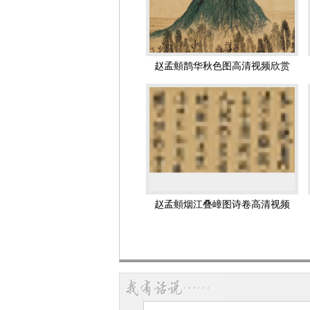
赵孟頫传世书迹较多，代表作有《千
47
经》、《仇锷墓碑铭》等。著有《尚书注
天冠山题咏诗帖 赵孟頫 元代
孟頫所著，有《尚书注》，有《琴原》
冠绝古今，遂以书名天下。天竺有僧，
赵孟頫鹊华秋色图高清视频欣赏
其书画者，不知其文章，知其文章者，不
孟頫所作《黄钟·人月圆》“一枝仙桂
水盈盈。”
孟頫所作《仙吕·后庭花》“清溪一叶舟
万壑松风图 赵孟頫 元代
赵子昂的山水，取法
董源
和
李成
，人物
院，打破了马夏江山的“清一色”局面
秋兴赋 赵孟頫 元代
国〕，《鹊华秋色图》卷（在台湾），
很有韵味。
赵孟頫烟江叠嶂图诗卷高清视频
画史地位
欣赏
中国绘画史上的关键人物
明人
王世贞
曾说：“文人画起自东坡
中国文人画史，赵孟頫都是一个不可绕
太白醉酒图 赵孟頫 元代
那么，赵孟頫在其间起到了桥梁作用。
为画坛的主流，那末，引发这种变化的
寿春堂記 赵孟頫 元代