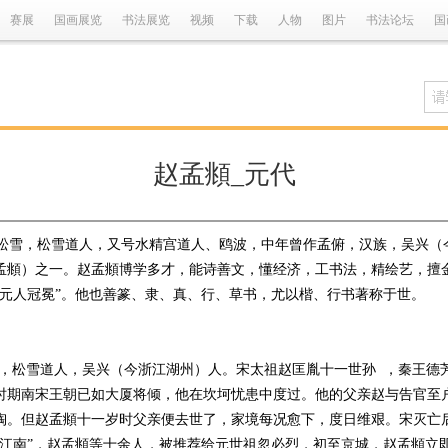
赛展
国画展览
书法展览
视频
下载
人物
图片
书法论坛
国
赵孟頫_元代
昂，号松雪，松雪道人，又号水精宫道人、鸥波，中年曾作孟俯，汉族，吴兴
孟頫）之一。赵孟頫博学多才，能诗善文，懂经济，工书法，精绘艺，擅
“元人冠冕”。他也善篆、隶、真、行、草书，尤以楷、行书著称于世。
，号松雪，松雪道人，吴兴（今浙江湖州）人。宋太祖赵匡胤十一世孙 ，秦王
时期南宋王朝已如大厦将倾，他在坎坷忧患中度过。他的父亲赵与告官至
。但赵孟頫十一岁时父亲便去世了，家境每况愈下，度日维艰。宋灭亡后
于江南”，赵孟頫等十余人，被推荐给元世祖忽必烈，初至京城，赵孟頫立